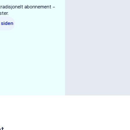
tradisjonelt abonnement –
ter.
e siden
nt