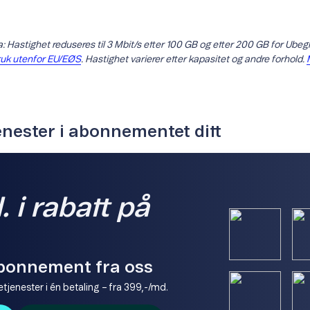
 Hastighet reduseres til 3 Mbit/s etter 100 GB og etter 200 GB for Ube
ruk utenfor EU/EØS
. Hastighet varierer etter kapasitet og andre forhold.
enester i abonnementet ditt
 i rabatt på
bonnement fra oss
tjenester i én betaling – fra 399,-/md.