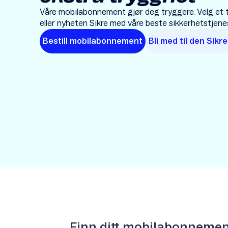
Våre mobilabonnement gjør deg tryggere. Velg et 
eller nyheten Sikre med våre beste sikkerhetstjenes
Bestill mobilabonnement
Bli med til den Sikr
Item
1
of
1
Finn ditt mobilabonneme