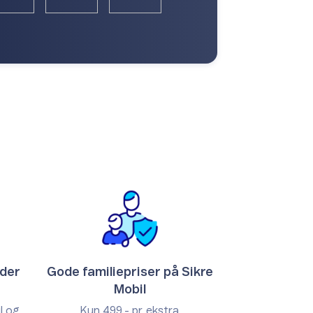
nder
Gode familiepriser på Sikre
Mobil
l og
Kun 499,- pr. ekstra