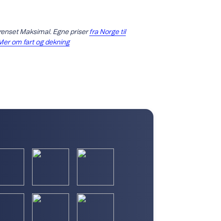
grenset Maksimal. Egne priser
fra Norge til
Mer om fart og dekning