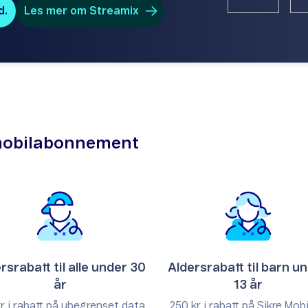
d.
Les mer om Streamix
å mobilabonnement
rsrabatt til alle under 30
Aldersrabatt til barn u
år
13 år
r i rabatt på ubegrenset data
250 kr i rabatt på Sikre Mobi