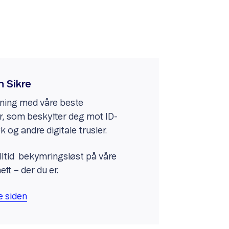
n Sikre
øsning med våre beste
r, som beskytter deg mot ID-
k og andre digitale trusler.
 alltid bekymringsløst på våre
tt – der du er.
e siden