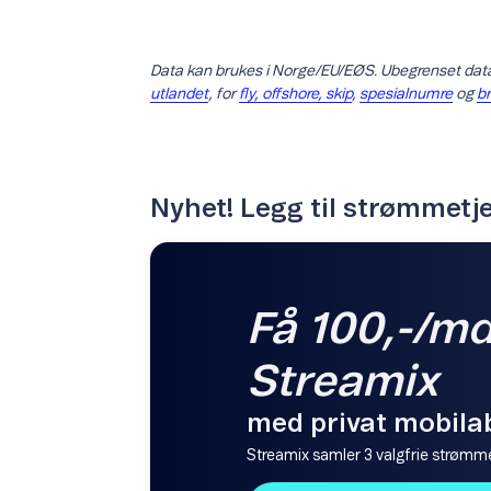
Data kan brukes i Norge/EU/EØS. Ubegrenset data:
utlandet
, for
fly, offshore, skip
,
spesialnumre
og
b
Nyhet! Legg til strømmetj
Få 100,-/md.
Streamix
med privat mobila
Streamix samler 3 valgfrie strømme