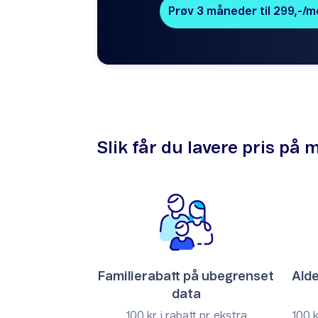
Prøv 3 måneder til 299,-/m
Slik får du lavere pris p
Familierabatt på ubegrenset
Alde
data
100 kr i rabatt pr. ekstra
100 k