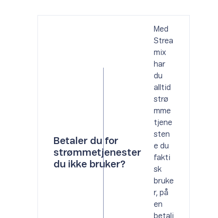
Med
Strea
mix
har
du
alltid
strø
mme
tjene
sten
Betaler du for
e du
strømmetjenester
fakti
du ikke bruker?
sk
bruke
r, på
en
betali