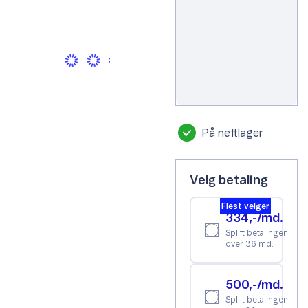
Svart
På nettlager
Velg betaling
Flest velger
334,-/md.
Splitt betalingen
over 36 md.
500,-/md.
Splitt betalingen