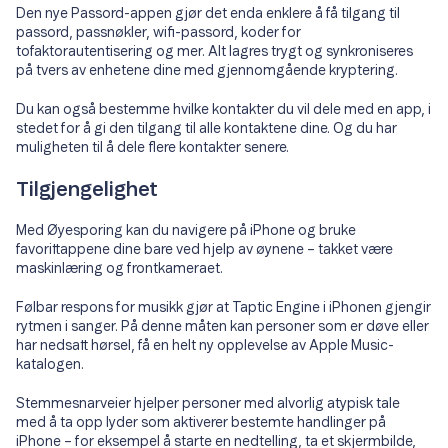
Den nye Passord-appen gjør det enda enklere å få tilgang til
passord, passnøkler, wifi-passord, koder for
tofaktorautentisering og mer. Alt lagres trygt og synkroniseres
på tvers av enhetene dine med gjennomgående kryptering.
Du kan også bestemme hvilke kontakter du vil dele med en app, i
stedet for å gi den tilgang til alle kontaktene dine. Og du har
muligheten til å dele flere kontakter senere.
Tilgjengelighet
Med Øyesporing kan du navigere på iPhone og bruke
favorittappene dine bare ved hjelp av øynene – takket være
maskinlæring og frontkameraet.
Følbar respons for musikk gjør at Taptic Engine i iPhonen gjengir
rytmen i sanger. På denne måten kan personer som er døve eller
har nedsatt hørsel, få en helt ny opplevelse av Apple Music-
katalogen.
Stemmesnarveier hjelper personer med alvorlig atypisk tale
med å ta opp lyder som aktiverer bestemte handlinger på
iPhone – for eksempel å starte en nedtelling, ta et skjermbilde,