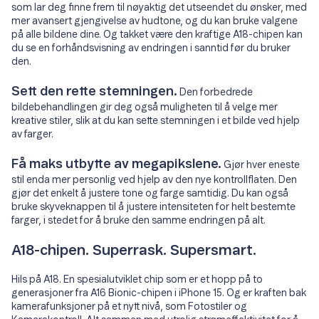
som lar deg finne frem til nøyaktig det utseendet du ønsker, med
mer avansert gjengivelse av hudtone, og du kan bruke valgene
på alle bildene dine. Og takket være den kraftige A18-chipen kan
du se en forhåndsvisning av endringen i sanntid før du bruker
den.
Sett den rette stemningen.
Den forbedrede
bildebehandlingen gir deg også muligheten til å velge mer
kreative stiler, slik at du kan sette stemningen i et bilde ved hjelp
av farger.
Få maks utbytte av megapikslene.
Gjør hver eneste
stil enda mer personlig ved hjelp av den nye kontrollflaten. Den
gjør det enkelt å justere tone og farge samtidig. Du kan også
bruke skyveknappen til å justere intensiteten for helt bestemte
farger, i stedet for å bruke den samme endringen på alt.
A18-chipen. Superrask. Supersmart.
Hils på A18. En spesialutviklet chip som er et hopp på to
generasjoner fra A16 Bionic-chipen i iPhone 15. Og er kraften bak
kamerafunksjoner på et nytt nivå, som Fotostiler og