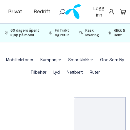
Logg
Privat
Bedrift
inn
60 dagers åpent
Fri frakt
Rask
Klikk &
kjøp på mobil
og retur
levering
Hent
Mobiltelefoner
Kampanjer
Smartklokker
God Som Ny
Tilbehør
Lyd
Nettbrett
Ruter