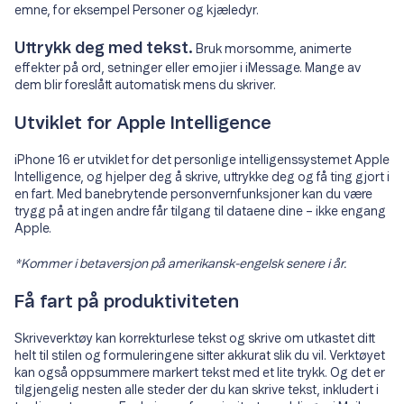
emne, for eksempel Personer og kjæledyr.
Uttrykk deg med tekst.
Bruk morsomme, animerte
effekter på ord, setninger eller emojier i iMessage. Mange av
dem blir foreslått automatisk mens du skriver.
Utviklet for Apple Intelligence
iPhone 16 er utviklet for det personlige intelligenssystemet Apple
Intelligence, og hjelper deg å skrive, uttrykke deg og få ting gjort i
en fart. Med banebrytende personvernfunksjoner kan du være
trygg på at ingen andre får tilgang til dataene dine – ikke engang
Apple.
*Kommer i betaversjon på amerikansk-engelsk senere i år.
Få fart på produktiviteten
Skriveverktøy kan korrekturlese tekst og skrive om utkastet ditt
helt til stilen og formuleringene sitter akkurat slik du vil. Verktøyet
kan også oppsummere markert tekst med et lite trykk. Og det er
tilgjengelig nesten alle steder der du kan skrive tekst, inkludert i