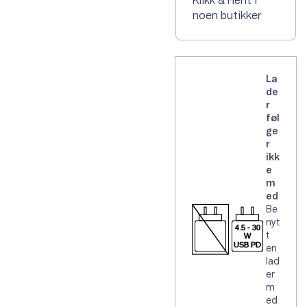
Klikk & Hent i
noen butikker
La
de
r
føl
ge
r
ikk
e
m
ed
Be
nyt
t
en
lad
er
m
ed