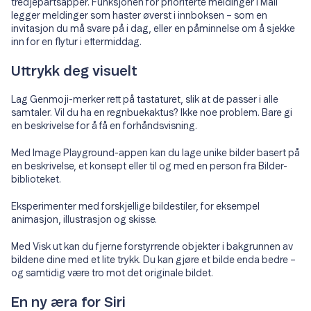
tredjepartsapper. Funksjonen for prioriterte meldinger i Mail
legger meldinger som haster øverst i innboksen – som en
invitasjon du må svare på i dag, eller en påminnelse om å sjekke
inn for en flytur i ettermiddag.
Uttrykk deg visuelt
Lag Genmoji-merker rett på tastaturet, slik at de passer i alle
samtaler. Vil du ha en regnbuekaktus? Ikke noe problem. Bare gi
en beskrivelse for å få en forhåndsvisning.
Med Image Playground-appen kan du lage unike bilder basert på
en beskrivelse, et konsept eller til og med en person fra Bilder-
biblioteket.
Eksperimenter med forskjellige bildestiler, for eksempel
animasjon, illustrasjon og skisse.
Med Visk ut kan du fjerne forstyrrende objekter i bakgrunnen av
bildene dine med et lite trykk. Du kan gjøre et bilde enda bedre –
og samtidig være tro mot det originale bildet.
En ny æra for Siri