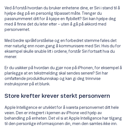
Ved å forstå hvordan du bruker enhetene dine, er Siri i stand til å
hjelpe deg på en personlig tilpasset måte. Trenger du
passnummeret ditt for å kjøpe en flybillett? Siri kan hjelpe deg
med å finne det du leter etter – uten å gå på akkord med
personvernet.
Med bedre språkforståelse og en forbedret stemme føles det
mer naturlig enn noen gang å kommunisere med Siri. Hvis du for
eksempel skulle snuble litt i ordene, forstår Siri fortsatt hva du
mener.
Er du usikker på hvordan du gjør noe på iPhonen, for eksempel å
planlegge at en tekstmelding skal sendes senere? Siri har
omfattende produktkunnskap og kan gi deg trinnvise
instruksjoner på et blunk.
Store krefter krever sterkt personvern
Apple Intelligence er utviklet for å ivareta personvernet ditt hele
veien. Den er integrert i kjernen av iPhone ved hjelp av
behandling på enheten. Det vil si at Apple Intelligence har tilgang
til den personlige informasjonen din, men den samles ikke inn.