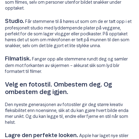
som filmes, selv om personer utenfor bildet snakker under
opptaket.
Studio.
Får stemmene til å høres ut som om de er tatt opp i et
profesjonelt studio med lyddempende plater på veggene,
perfekt for de som lager vlogger eller podkaster. På opptaket
høres det ut som om mikrofonen er tett på munnen til den som
snakker, selv om det ble gjort et lite stykke unna.
Filmatisk.
Fanger opp alle stemmene rundt deg og samler
dem mot forkanten av skjermen – akkurat slik som lyd blir
formatert til filmer.
Velg en fotostil. Ombestem deg. Og
ombestem deg igjen.
Den nyeste generasjonen av fotostiler gir deg større kreativ
fleksibilitet enn noensinne, slik at du kan gjøre hvert bilde enda
mer unikt. Og du kan legge til, endre eller fjerne en stil når som
helst.
Lagre den perfekte looken.
Apple har laget nye stiler