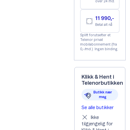
over 24 md.
11 990,-
Betal alt nå
Splitt forutsetter et
Telenor privat
mobilabonnement (fra
0,-/md.). Ingen binding.
Klikk & Hent i
Telenorbutikken
Butikk nær
meg
Se alle butikker
Ikke
tilgjengelig for