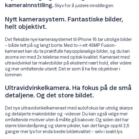
kamerainnstilling.
Skyv for å justere innstillingen.
Nytt kamerasystem. Fantastiske bilder,
helt objektivt.
Det fleksible nye kamerasystemet til iPhone 16 tar utrolige bilder
– både tett på og langt borte. Med to-i-ett 48MP Fusion-
kameraet kan du ta praktfulle høyoppløselige bilder, og du kan
zoome inn med 2x telelinse med optisk kvalitet. Kameraet med
ultravidvinkel tar makrobilder på ekstremt nært hold, eller videre
og mer omfattende utsnitt. Det er som å ha fire objektiver i
lommen.
Ultravidvinkelkamera. Ha fokus på de små
detaljene. Og det store bildet.
Det nye ultravidvinkelkameraet med autofokus tar utrolig skarpe
og detaljerte makrobilder og -videoer. Du kan også velge mer
omfattende motiver uten å måtte gå bakover. Og siden det har
større blenderåpning og større piksler, kan det fange opptil 2,6
ganger mer lys for enda bedre bildekvalitet – selv i svakt lys.