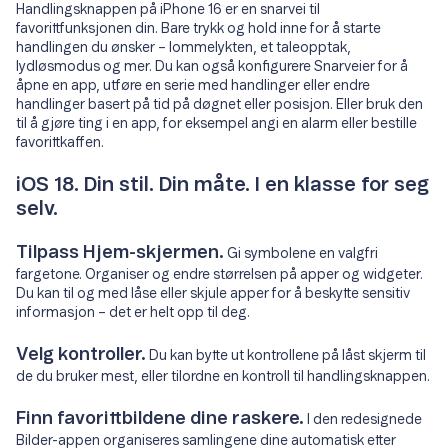
Handlingsknappen på iPhone 16 er en snarvei til
favorittfunksjonen din. Bare trykk og hold inne for å starte
handlingen du ønsker – lommelykten, et taleopptak,
lydløsmodus og mer. Du kan også konfigurere Snarveier for å
åpne en app, utføre en serie med handlinger eller endre
handlinger basert på tid på døgnet eller posisjon. Eller bruk den
til å gjøre ting i en app, for eksempel angi en alarm eller bestille
favorittkaffen.
iOS 18. Din stil. Din måte. I en klasse for seg
selv.
Tilpass Hjem-skjermen.
Gi symbolene en valgfri
fargetone. Organiser og endre størrelsen på apper og widgeter.
Du kan til og med låse eller skjule apper for å beskytte sensitiv
informasjon – det er helt opp til deg.
Velg kontroller.
Du kan bytte ut kontrollene på låst skjerm til
de du bruker mest, eller tilordne en kontroll til handlingsknappen.
Finn favorittbildene dine raskere.
I den redesignede
Bilder-appen organiseres samlingene dine automatisk etter