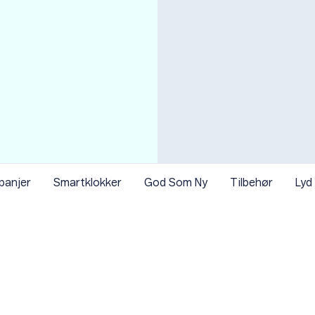
panjer
Smartklokker
God Som Ny
Tilbehør
Lyd