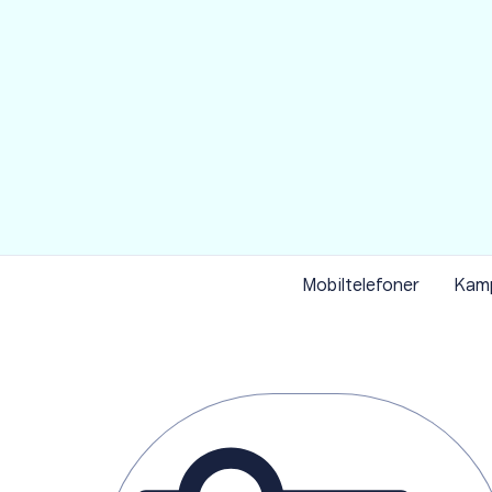
Item
1
Mobiltelefoner
Kam
of
1