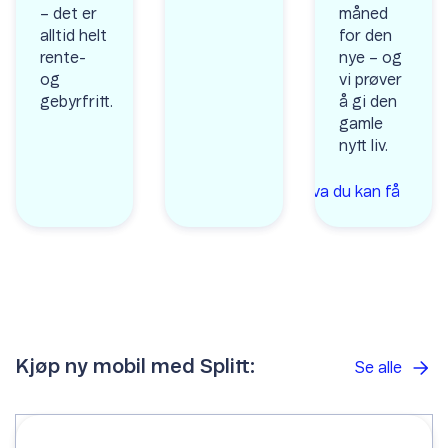
– det er
måned
alltid helt
for den
rente-
nye – og
og
vi prøver
gebyrfritt.
å gi den
gamle
nytt liv.
Se hva du kan
få
Kjøp ny mobil med Splitt:
Se alle