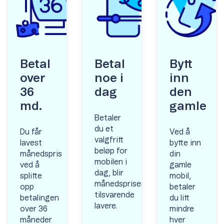
Betal
Betal
Bytt
over
noe i
inn
36
dag
den
md.
gamle
Betaler
du et
Du får
Ved å
valgfritt
lavest
bytte inn
beløp for
månedspris
din
mobilen i
ved å
gamle
dag, blir
splitte
mobil,
månedsprisen
opp
betaler
tilsvarende
betalingen
du litt
lavere.
over 36
mindre
måneder
hver