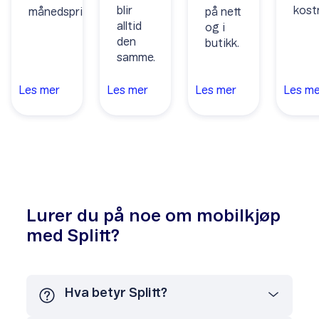
blir
kostn
månedspris.
på nett
alltid
og i
den
butikk.
samme.
Les
mer
Les
mer
Les
mer
Les
me
Lurer du på noe om mobilkjøp
med Splitt?
Hva betyr Splitt?