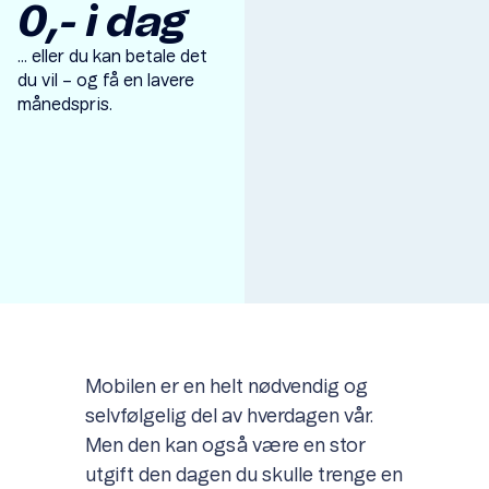
0,- i dag
... eller du kan betale det
du vil – og få en lavere
månedspris.
Item
1
of
1
Mobilen er en helt nødvendig og
selvfølgelig del av hverdagen vår.
Men den kan også være en stor
utgift den dagen du skulle trenge en