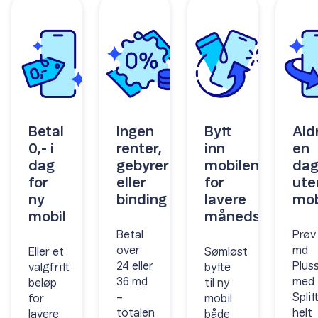
Betal
Ingen
Bytt
Aldr
0,- i
renter,
inn
en
dag
gebyrer
mobilen
da
for
eller
for
ute
ny
binding
lavere
mob
mobil
månedspris
Betal
Prøv
over
md
Eller et
Sømløst
24 eller
Plus
valgfritt
bytte
36 md
med
beløp
til ny
–
Split
for
mobil
totalen
helt
lavere
både