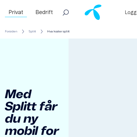
Privat
Bedrift
Logg
Forsiden
Splitt
Hva koster splitt
Med
Splitt får
du ny
mobil for