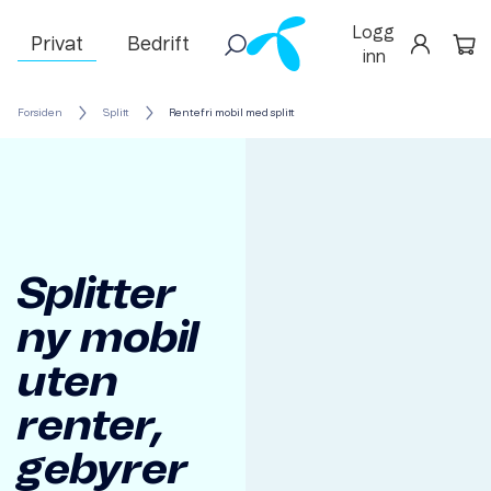
Logg
Privat
Bedrift
inn
Forsiden
Splitt
Rentefri mobil med splitt
Splitter
ny mobil
uten
renter,
gebyrer