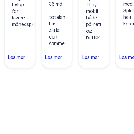
36 md
med
beløp
til ny
–
Split
for
mobil
totalen
helt
lavere
både
blir
kostn
månedspris.
på nett
alltid
og i
den
butikk.
samme.
Les
mer
Les
mer
Les
mer
Les
me