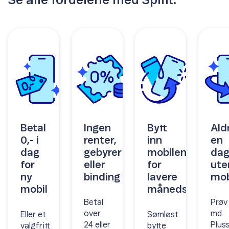
Se alle fordelene med Splitt:
Betal
Ingen
Bytt
Aldr
0,- i
renter,
inn
en
dag
gebyrer
mobilen
da
for
eller
for
ute
ny
binding
lavere
mob
mobil
månedspris
Betal
Prøv
over
md
Eller et
Sømløst
24 eller
Plus
valgfritt
bytte