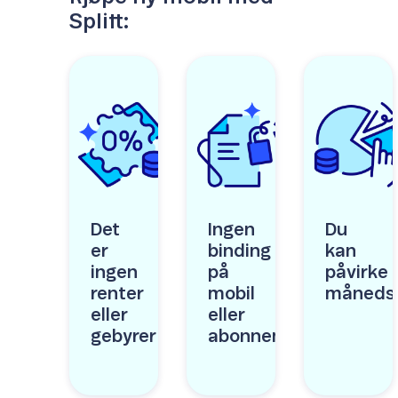
Splitt:
Det
Ingen
Du
er
binding
kan
ingen
på
påvirke
renter
mobil
månedsp
eller
eller
gebyrer
abonnement