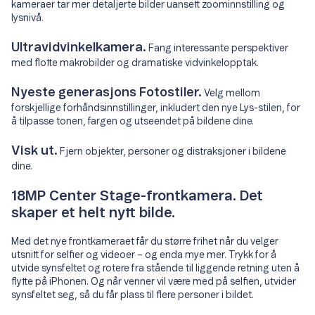
kameraer tar mer detaljerte bilder uansett zoominnstilling og
lysnivå.
Ultravidvinkelkamera.
Fang interessante perspektiver
med flotte makrobilder og dramatiske vidvinkelopptak.
Nyeste generasjons Fotostiler.
Velg mellom
forskjellige forhåndsinnstillinger, inkludert den nye Lys-stilen, for
å tilpasse tonen, fargen og utseendet på bildene dine.
Visk ut.
Fjern objekter, personer og distraksjoner i bildene
dine.
18MP Center Stage-frontkamera. Det
skaper et helt nytt bilde.
Med det nye frontkameraet får du større frihet når du velger
utsnitt for selfier og videoer – og enda mye mer. Trykk for å
utvide synsfeltet og rotere fra stående til liggende retning uten å
flytte på iPhonen. Og når venner vil være med på selfien, utvider
synsfeltet seg, så du får plass til flere personer i bildet.