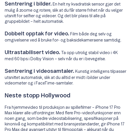
Sentrering i bilder.
En helt ny kvadratisk sensor gjør det
mulig å zoome og rotere, slik at du får større frihet når du velger
utsnitt for selfier og videoer. Og det blir plass til alle på
gruppebildet – helt automatisk.
Dobbelt opptak for video.
Film både deg selv og
omgivelsene ved å bruke for- og baksidekameraene samtidig.
Ultrastabilisert video.
Ta opp utrolig stabil video i 4K
med 60 bps i Dolby Vision – selv når du er i bevegelse.
Sentrering i videosamtaler.
Kunstig intelligens tilpasser
utsnittet automatisk, slik at du alltid er midt i bilder under
videomøter og i FaceTime-samtaler.
Neste stopp Hollywood
Fra hjemmevideo til produksjon av spillefilmer – iPhone 17 Pro
Max klarer alle utfordringer. Med flere Pro-videofunksjoner enn
noen gang, som bedre videostabilisering, spesifikasjoner på
kinonivå og kompatibilitet med bransjestandarder, gir iPhone 17
Pro Max deg avansert utstyr til filmopptak – akkurat når du