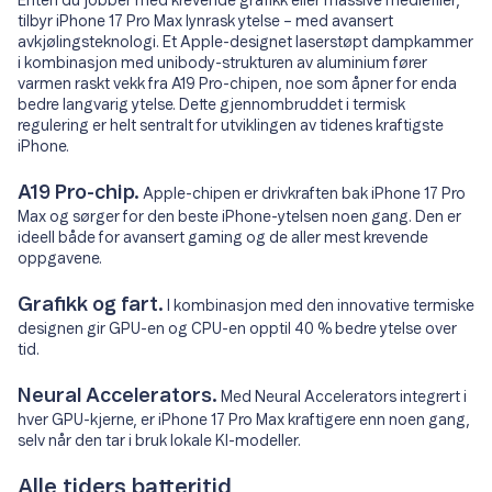
Enten du jobber med krevende grafikk eller massive mediefiler,
tilbyr iPhone 17 Pro Max lynrask ytelse – med avansert
avkjølingsteknologi. Et Apple-designet laserstøpt dampkammer
i kombinasjon med unibody-strukturen av aluminium fører
varmen raskt vekk fra A19 Pro-chipen, noe som åpner for enda
bedre langvarig ytelse. Dette gjennombruddet i termisk
regulering er helt sentralt for utviklingen av tidenes kraftigste
iPhone.
A19 Pro-chip.
Apple-chipen er drivkraften bak iPhone 17 Pro
Max og sørger for den beste iPhone-ytelsen noen gang. Den er
ideell både for avansert gaming og de aller mest krevende
oppgavene.
Grafikk og fart.
I kombinasjon med den innovative termiske
designen gir GPU-en og CPU-en opptil 40 % bedre ytelse over
tid.
Neural Accelerators.
Med Neural Accelerators integrert i
hver GPU-kjerne, er iPhone 17 Pro Max kraftigere enn noen gang,
selv når den tar i bruk lokale KI-modeller.
Alle tiders batteritid