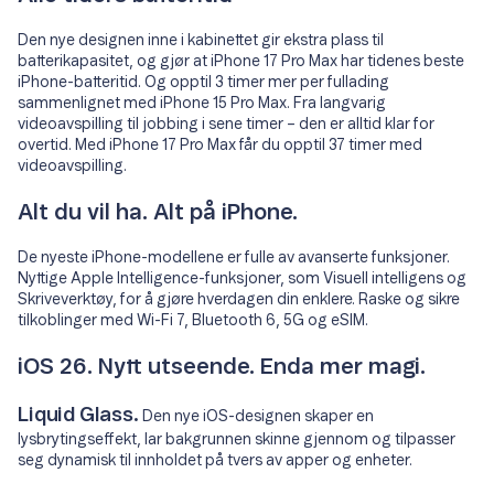
Den nye designen inne i kabinettet gir ekstra plass til
batterikapasitet, og gjør at iPhone 17 Pro Max har tidenes beste
iPhone-batteritid. Og opptil 3 timer mer per fullading
sammenlignet med iPhone 15 Pro Max. Fra langvarig
videoavspilling til jobbing i sene timer – den er alltid klar for
overtid. Med iPhone 17 Pro Max får du opptil 37 timer med
videoavspilling.
Alt du vil ha. Alt på iPhone.
De nyeste iPhone-modellene er fulle av avanserte funksjoner.
Nyttige Apple Intelligence-funksjoner, som Visuell intelligens og
Skriveverktøy, for å gjøre hverdagen din enklere. Raske og sikre
tilkoblinger med Wi-Fi 7, Bluetooth 6, 5G og eSIM.
iOS 26. Nytt utseende. Enda mer magi.
Liquid Glass.
Den nye iOS-designen skaper en
lysbrytingseffekt, lar bakgrunnen skinne gjennom og tilpasser
seg dynamisk til innholdet på tvers av apper og enheter.