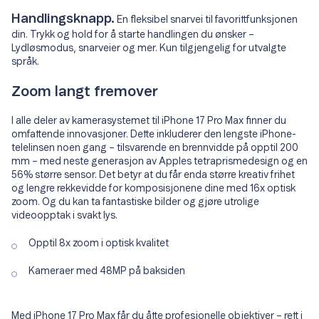
Handlingsknapp.
En fleksibel snarvei til favorittfunksjonen
din. Trykk og hold for å starte handlingen du ønsker –
Lydløsmodus, snarveier og mer. Kun tilgjengelig for utvalgte
språk.
Zoom langt fremover
I alle deler av kamerasystemet til iPhone 17 Pro Max finner du
omfattende innovasjoner. Dette inkluderer den lengste iPhone-
telelinsen noen gang – tilsvarende en brennvidde på opptil 200
mm – med neste generasjon av Apples tetraprismedesign og en
56% større sensor. Det betyr at du får enda større kreativ frihet
og lengre rekkevidde for komposisjonene dine med 16x optisk
zoom. Og du kan ta fantastiske bilder og gjøre utrolige
videoopptak i svakt lys.
Opptil 8x zoom i optisk kvalitet
Kameraer med 48MP på baksiden
Med iPhone 17 Pro Max får du åtte profesjonelle objektiver – rett i