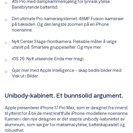
A19 Pro med dampkammerkjøling for lynrask ytelse.
Banebrytende batteritid.
Det ultimate Pro-kamerasystemet. 48MP Fusion-kameraer
på baksiden. Og den lengste zoomen på en iPhone
noensinne.
Nytt Center Stage-frontkamera. Fleksible måter å velge
utsnitt på. Smartere gruppeselfier. Og mye mer.
iOS 26. Nytt utseende. Enda mer magi.
Gjør mer med Apple Intelligence – skap bedre bilder med
Visk ut i Bilder.
Unibody-kabinett. Et bunnsolid argument.
Apple presenterer iPhone 17 Pro Max, som er designet fra innerst
til ytterst for å bli de mest kraftfulle iPhone-modellene noensinne.
Kjernen i den nye designen er det støpte unibody-kabinettet av
aluminium, som sørger for maksimal ytelse, batterikapasitet og
robusthet.