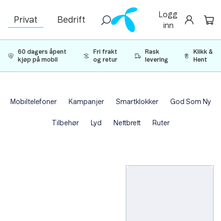
Logg
Privat
Bedrift
inn
60 dagers åpent
Fri frakt
Rask
Klikk &
kjøp på mobil
og retur
levering
Hent
Mobiltelefoner
Kampanjer
Smartklokker
God Som Ny
Tilbehør
Lyd
Nettbrett
Ruter