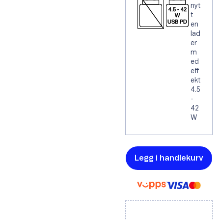
nyt
t
en
lad
er
m
ed
eff
ekt
4.5
-
42
W
Legg i handlekurv