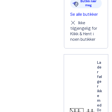
Butikk nær
meg
Se alle butikker
Ikke
tilgjengelig for
Klikk & Hent i
noen butikker
La
de
r
føl
ge
r
ikk
e
m
ed
Be