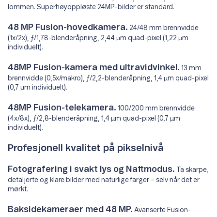
lommen. Superhøyoppløste 24MP-bilder er standard.
48 MP Fusion-hovedkamera.
24/48 mm brennvidde
(1x/2x), ƒ/1,78-blenderåpning, 2,44 μm quad-pixel (1,22 μm
individuelt).
48MP Fusion-kamera med ultravidvinkel.
13 mm
brennvidde (0,5x/makro), ƒ/2,2-blenderåpning, 1,4 μm quad-pixel
(0,7 μm individuelt).
48MP Fusion-telekamera.
100/200 mm brennvidde
(4x/8x), ƒ/2,8-blenderåpning, 1,4 μm quad-pixel (0,7 μm
individuelt).
Profesjonell kvalitet på pikselnivå
Fotografering i svakt lys og Nattmodus.
Ta skarpe,
detaljerte og klare bilder med naturlige farger – selv når det er
mørkt.
Baksidekameraer med 48 MP.
Avanserte Fusion-