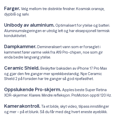
Farger.
Velg mellom tre distinkte finisher. Kosmisk oransje,
dypblå og sølv.
Unibody av aluminium.
Optimalisert for ytelse og batteri.
Aluminiumslegeringen er utrolig lett og har eksepsjonell termisk
konduktivitet.
Dampkammer.
Demineralisert vann som er forseglet i
kammeret fører varme vekk fra A19 Pro-chipen, noe som gir
enda bedre langvarig ytelse.
Ceramic Shield.
Beskytter baksiden av iPhone 17 Pro Max
og gjør den fire ganger mer sprekkbestandig. Nye Ceramic
Shield 2 på forsiden har tre ganger så god ripefasthet.
Oppslukende Pro-skjerm.
Apples beste Super Retina
XDR-skjermer. Klarere. Mindre refleksjon. ProMotion opptil 120 Hz.
Kamerakontroll.
Ta et bilde, skyt video, tilpass innstillinger
og mer – på et blunk. Så du får med deg hvert eneste øyeblikk.