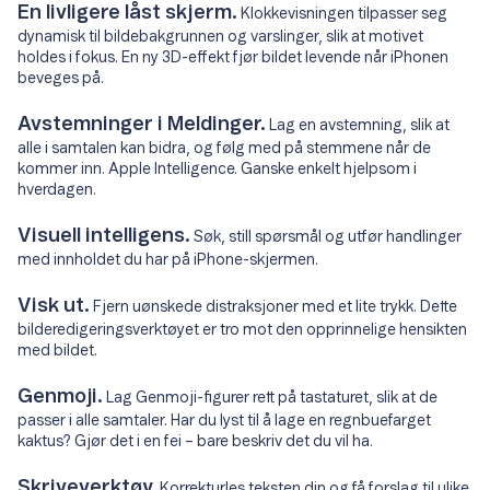
En livligere låst skjerm.
Klokkevisningen tilpasser seg
dynamisk til bildebakgrunnen og varslinger, slik at motivet
holdes i fokus. En ny 3D-effekt fjør bildet levende når iPhonen
beveges på.
Avstemninger i Meldinger.
Lag en avstemning, slik at
alle i samtalen kan bidra, og følg med på stemmene når de
kommer inn. Apple Intelligence. Ganske enkelt hjelpsom i
hverdagen.
Visuell intelligens.
Søk, still spørsmål og utfør handlinger
med innholdet du har på iPhone-skjermen.
Visk ut.
Fjern uønskede distraksjoner med et lite trykk. Dette
bilderedigeringsverktøyet er tro mot den opprinnelige hensikten
med bildet.
Genmoji.
Lag Genmoji-figurer rett på tastaturet, slik at de
passer i alle samtaler. Har du lyst til å lage en regnbuefarget
kaktus? Gjør det i en fei – bare beskriv det du vil ha.
Skriveverktøy.
Korrekturles teksten din og få forslag til ulike