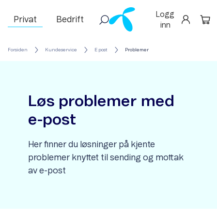
Logg
Privat
Bedrift
inn
Forsiden
Kundeservice
E post
Problemer
Løs problemer med
e-post
Her finner du løsninger på kjente
problemer knyttet til sending og mottak
av e-post