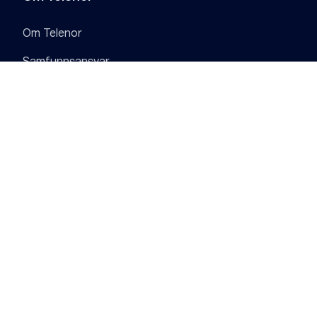
Om Telenor
Samfunnsansvar
Digital Sikkerhet
Jobb i Telenor
Pressesenter
Personvern
Informasjonskapsler (Cookies)
Åpenhetsloven