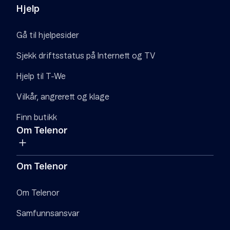
Hjelp
Gå til hjelpesider
Sjekk driftsstatus på Internett og TV
Hjelp til T-We
Vilkår, angrerett og klage
Finn butikk
Om Telenor
Om Telenor
Om Telenor
Samfunnsansvar