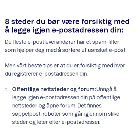
8 steder du bør være forsiktig med
å legge igjen e-postadressen din:
De fleste e-postleverandører har et spam-filter
som hjelper deg med å sortere ut uønsket e-post.
Men vårt beste tips er at du er forsiktig med hvor
du registrerer e-postadressen din.
Offentlige nettsteder og forum:
Unngå å
legge igjen e-postadressen din på offentlige
nettsteder og åpne forum. Det finnes
søppelpost-roboter som går igjennom slike
steder og leter etter e-postadresser.