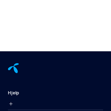
Hjelp