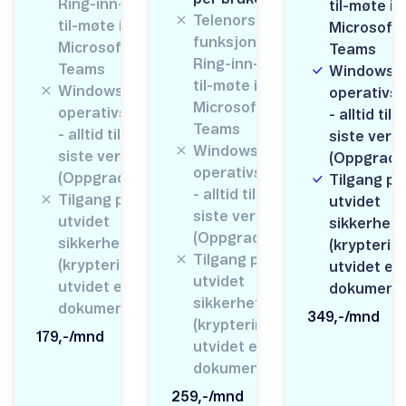
Ring-inn-
til-møte i
Telenors
til-møte i
Microsoft
funksjon
Microsoft
Teams
Ring-inn-
Teams
Windows P
til-møte i
Windows Pro
operativs
Microsoft
operativsystem
- alltid tilg
Teams
- alltid tilgang til
siste vers
Windows Pro
siste versjon
(Oppgrader
operativsystem
(Oppgradering*)
Tilgang på
- alltid tilgang til
Tilgang på
utvidet
siste versjon
utvidet
sikkerhet
(Oppgradering*)
sikkerhetspakke
(kryptering
Tilgang på
(kryptering,
utvidet e-
utvidet
utvidet e-post og
dokuments
sikkerhetspakke
dokumentsikring)
349,-/mnd
(kryptering,
179,-/mnd
utvidet e-post og
dokumentsikring)
259,-/mnd