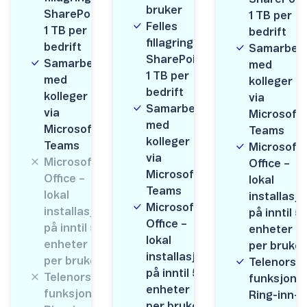
bruker
SharePoint,
1 TB per
Felles
1 TB per
bedrift
fillagring i
bedrift
Samarbei
SharePoint,
Samarbeid
med
1 TB per
med
kolleger
bedrift
kolleger
via
Samarbeid
via
Microsoft
med
Microsoft
Teams
kolleger
Teams
Microsoft
via
Microsoft
Office –
Microsoft
Office –
lokal
Teams
lokal
installasjo
Microsoft
installasjon
på inntil 5
Office –
på inntil 5
enheter
lokal
enheter
per bruker
installasjon
per bruker
Telenors
på inntil 5
Telenors
funksjon
enheter
funksjon
Ring-inn-
per bruker