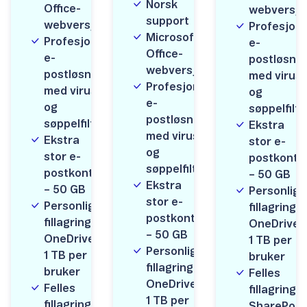
Norsk
Office-
webversjo
support
webversjon
Profesjone
Microsoft
Profesjonell
e-
Office-
e-
postløsnin
webversjon
postløsning
med virus
Profesjonell
med virus
og
e-
og
søppelfilte
postløsning
søppelfilter
Ekstra
med virus
Ekstra
stor e-
og
stor e-
postkonto
søppelfilter
postkonto
– 50 GB
Ekstra
– 50 GB
Personlig
stor e-
Personlig
fillagring i
postkonto
fillagring i
OneDrive,
– 50 GB
OneDrive,
1 TB per
Personlig
1 TB per
bruker
fillagring i
bruker
Felles
OneDrive,
Felles
fillagring i
1 TB per
fillagring i
SharePoin