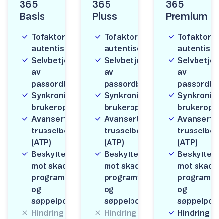
365
365
365
Basis
Pluss
Premium
Tofaktor-
Tofaktor-
Tofaktor-
autentisering
autentisering
autentiser
Selvbetjening
Selvbetjening
Selvbetjen
av
av
av
passordbytte
passordbytte
passordby
Synkronisert
Synkronisert
Synkronis
brukeroppsett*
brukeroppsett*
brukeropp
Avansert
Avansert
Avansert
trusselbeskyttelse
trusselbeskyttelse
trusselbes
(ATP)
(ATP)
(ATP)
Beskyttelse
Beskyttelse
Beskyttels
mot skadelig
mot skadelig
mot skadel
programvare
programvare
programva
og
og
og
søppelpost
søppelpost
søppelpos
Hindring av
Hindring av
Hindring a