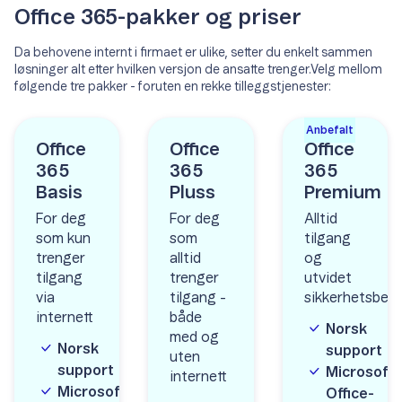
Les mer om Bookings
smarte forslag i To-Do og
Office 365-pakker og priser
fullfør de viktigste oppgavene
eller gjøremålene du ønsker å
få gjort hver dag.
Da behovene internt i firmaet er ulike, setter du enkelt sammen
løsninger alt etter hvilken versjon de ansatte trenger.Velg mellom
følgende tre pakker - foruten en rekke tilleggstjenester:
Anbefalt
Office
Office
Office
365
365
365
Basis
Pluss
Premium
For deg
For deg
Alltid
som kun
som
tilgang
trenger
alltid
og
tilgang
trenger
utvidet
via
tilgang -
sikkerhetsbeh
internett
både
Norsk
med og
Norsk
support
uten
support
Microsoft
internett
Microsoft
Office-