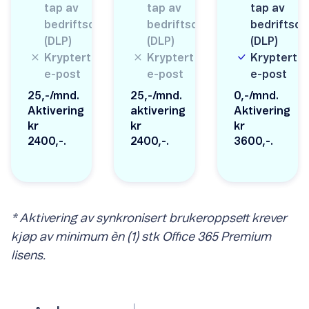
tap av
tap av
tap av
bedriftsdata
bedriftsdata
bedriftsda
(DLP)
(DLP)
(DLP)
Kryptert
Kryptert
Kryptert
e-post
e-post
e-post
25,-/mnd.
25,-/mnd.
0,-/mnd.
Aktivering
aktivering
Aktivering
kr
kr
kr
2400,-.
2400,-.
3600,-.
* Aktivering av synkronisert brukeroppsett krever
kjøp av minimum èn (1) stk Office 365 Premium
lisens.