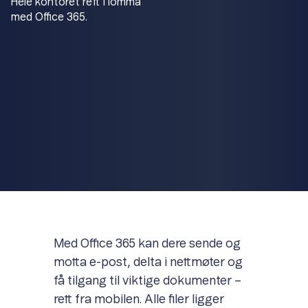
Hele kontoret rett i lomma
med Office 365.
Item
1
of
1
Med Office 365 kan dere sende og
motta e-post, delta i nettmøter og
få tilgang til viktige dokumenter –
rett fra mobilen. Alle filer ligger