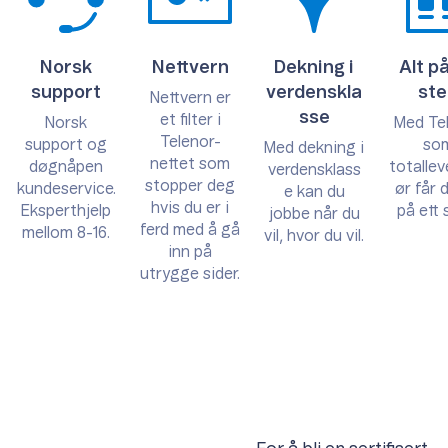
Norsk
Nettvern
Dekning i
Alt på
support
verdenskla
ste
Nettvern er
sse
et filter i
Norsk
Med Te
Telenor-
support og
so
Med dekning i
nettet som
døgnåpen
totalle
verdensklass
stopper deg
kundeservice.
ør får d
e kan du
hvis du er i
Eksperthjelp
på ett 
jobbe når du
ferd med å gå
mellom 8-16.
vil, hvor du vil.
inn på
utrygge sider.