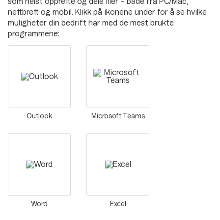
som helst opprette og dele filer – både fra PC/Mac,
nettbrett og mobil. Klikk på ikonene under for å se hvilke
muligheter din bedrift har med de mest brukte
programmene:
Outlook
Microsoft Teams
Outlook
Microsoft Teams
Microsoft sin kjente e-
Microsoft Teams er en
postløsning er nå oppdatert
samarbeidshub for Office 365
for skyen og integrert med alle
som gjør samhandling enkelt.
Office-tjenestene. Outlook
Rediger samtidig og del filer
Word
Excel
inkluderer også kalender,
med apper som Word, Excel,
adressebok, notater, og
PowerPoint, OneNote,