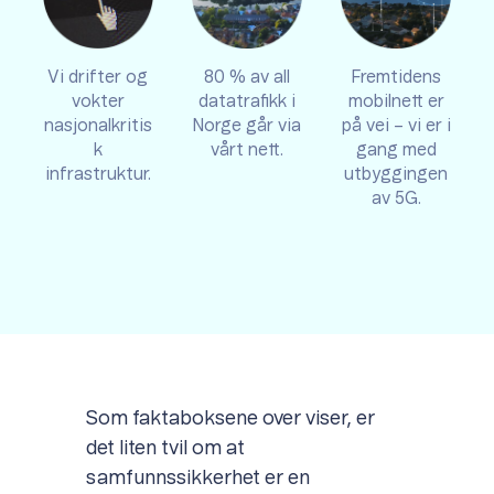
Vi drifter og
80 % av all
Fremtidens
vokter
datatrafikk i
mobilnett er
nasjonalkritis
Norge går via
på vei – vi er i
k
vårt nett.
gang med
infrastruktur.
utbyggingen
av 5G.
Som faktaboksene over viser, er
det liten tvil om at
samfunnssikkerhet er en