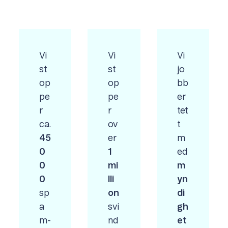
Vi
Vi
Vi
st
st
jo
op
op
bb
pe
pe
er
r
r
tet
ca.
ov
t
45
er
m
0
1
ed
0
mi
m
0
lli
yn
sp
on
di
a
svi
gh
m-
nd
et