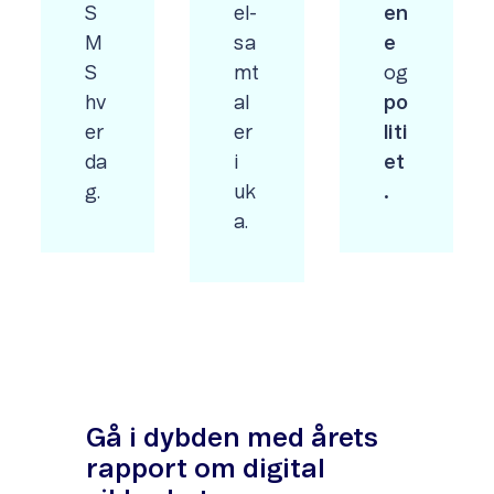
S
el-
en
M
sa
e
S
mt
og
hv
al
po
er
er
liti
da
i
et
g.
uk
.
a.
Gå i dybden med årets
rapport om digital