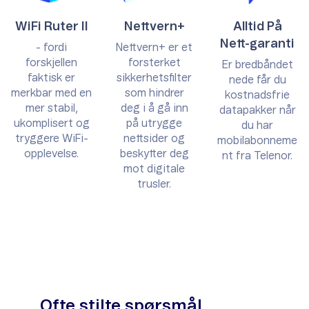
WiFi Ruter II
Nettvern+
Alltid På
Nett-garanti
- fordi
Nettvern+ er et
forskjellen
forsterket
Er bredbåndet
faktisk er
sikkerhetsfilter
nede får du
merkbar med en
som hindrer
kostnadsfrie
mer stabil,
deg i å gå inn
datapakker når
ukomplisert og
på utrygge
du har
tryggere WiFi-
nettsider og
mobilabonneme
opplevelse.
beskytter deg
nt fra Telenor.
mot digitale
trusler.
Ofte stilte spørsmål