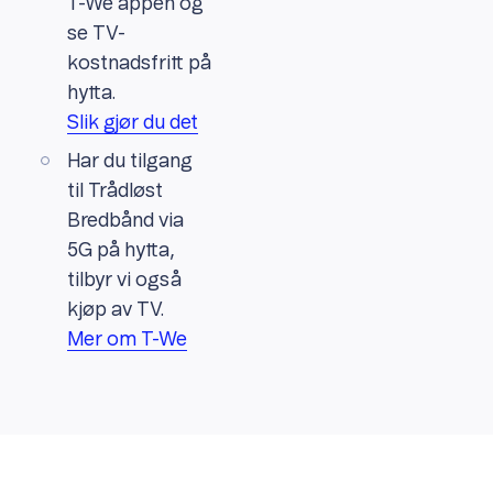
T-We appen og
se TV-
kostnadsfritt på
hytta.
Slik gjør du det
Har du tilgang
til Trådløst
Bredbånd via
5G på hytta,
tilbyr vi også
kjøp av TV.
Mer om T-We