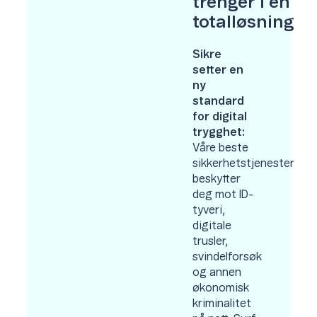
trenger i én
totalløsning
Sikre
setter en
ny
standard
for digital
trygghet:
Våre beste
sikkerhetstjenester
beskytter
deg mot ID-
tyveri,
digitale
trusler,
svindelforsøk
og annen
økonomisk
kriminalitet