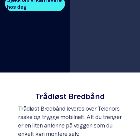
Sjekk om vi kan levere
hos deg
Item
1
of
1
Trådløst Bredbånd
Trådløst Bredbånd leveres over Telenors
raske og trygge mobilnett. Alt du trenger
er en liten antenne på veggen som du
enkelt kan montere selv.