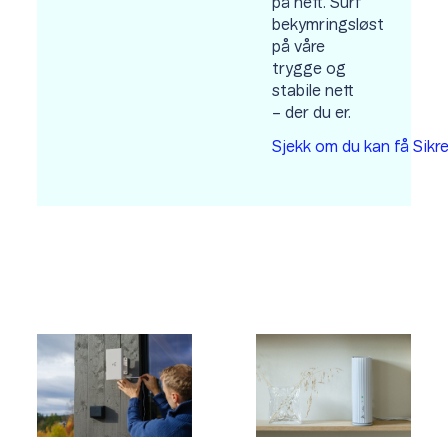
på nett. Surf
bekymringsløst
på våre
trygge og
stabile nett
– der du er.
Sjekk om du kan få Sik