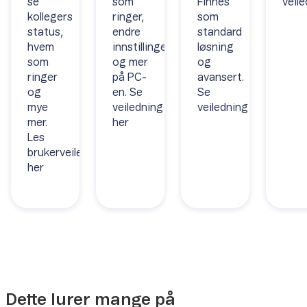
se
som
Finnes
veil
kollegers
ringer,
som
status,
endre
standard
hvem
innstillinger
løsning
som
og mer
og
ringer
på PC-
avansert.
og
en. Se
Se
mye
veiledning
veiledning
mer.
her
Les
brukerveiledningen
her
Dette lurer mange på