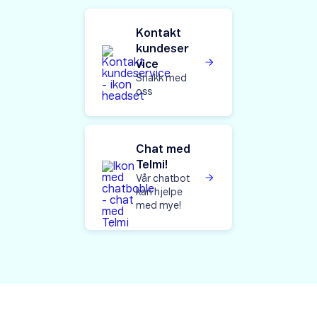
Kontakt
kundeser
vice
Snakk med
oss
Chat med
Telmi!
Vår chatbot
kan hjelpe
med mye!