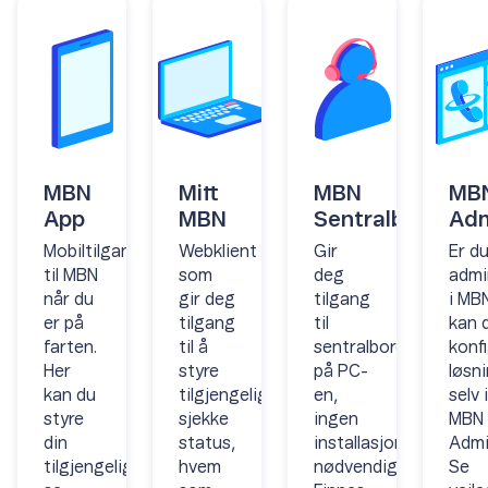
MBN
Mitt
MBN
MB
App
MBN
Sentralbord
Ad
Mobiltilgang
Webklient
Gir
Er d
til MBN
som
deg
admi
når du
gir deg
tilgang
i MB
er på
tilgang
til
kan 
farten.
til å
sentralbordet
konf
Her
styre
på PC-
løsn
kan du
tilgjengeligheten,
en,
selv i
styre
sjekke
ingen
MBN
din
status,
installasjon
Admi
tilgjengelighet,
hvem
nødvendig.
Se