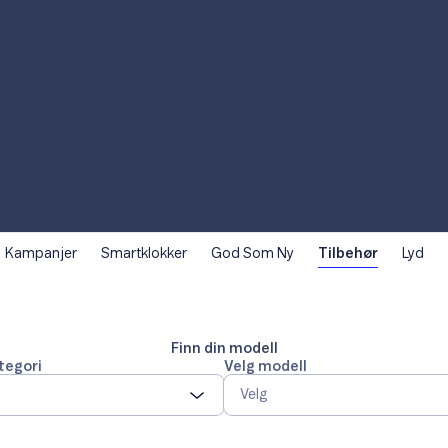
Kampanjer
Smartklokker
God Som Ny
Tilbehør
Lyd
Finn din modell
tegori
Velg modell