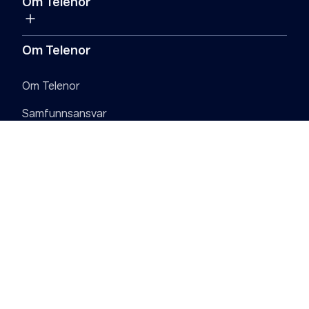
Om Telenor
Om Telenor
Om Telenor
Samfunnsansvar
Digital Sikkerhet
Jobb i Telenor
Pressesenter
Personvern
Informasjonskapsler (Cookies)
Åpenhetsloven