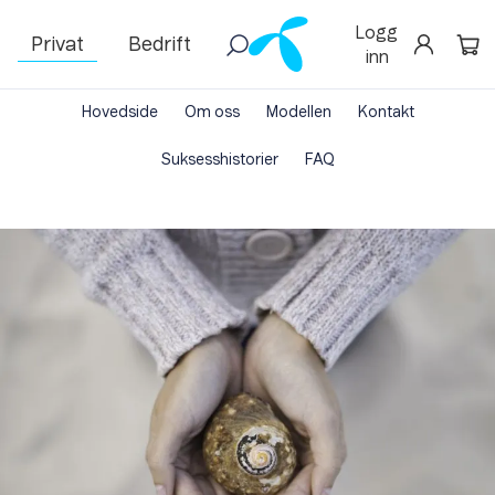
Logg
Privat
Bedrift
inn
Hovedside
Om oss
Modellen
Kontakt
Suksesshistorier
FAQ