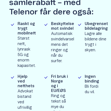
samlerabatt – med
Telenor får dere også:
Raskt og
Beskyttelse
Ubegrenset
trygt
mot svindel
bildelagring
mobilnett
Automatisk
Lagre alle
Størst
svindelvarsel
bildene dine
nett,
mens det
trygt i
lynrask
ringer og
skyen.
5G og
når du
enorm
surfer.
kapasitet.
Hjelp
Fri bruk i
Ingen
ved
Norge
binding
netthets
og i
Bli fordi
EU/EØS
Advokat
du vil.
Ring og
bistand
tekst så
ved
mye du
ufrivillig