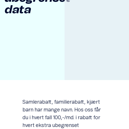
data
Item
1
of
1
Samlerabatt, familierabatt, kjært
barn har mange navn. Hos oss får
du i hvert fall 100,-/md. i rabatt for
hvert ekstra ubegrenset