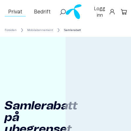
Logg
Privat
Bedrift
inn
Forsiden
Mobilabonnement
Samlerabatt
Samlerabatt
på
ubegrenset