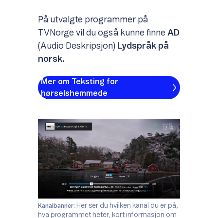
På utvalgte programmer på
TVNorge vil du også kunne finne
AD
(Audio Deskripsjon)
Lydspråk
på
norsk.
Mer om Teksting for
hørselshemmede
Her ser du hvilken kanal du er på,
Kanalbanner:
hva programmet heter, kort informasjon om