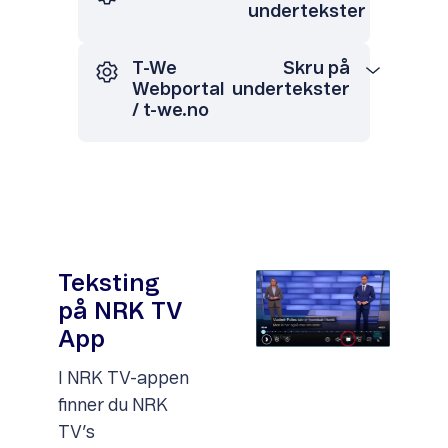
undertekster
T-We
Skru på
Webportal
undertekster
/ t-we.no
Teksting
på NRK TV
App
I NRK TV-appen
finner du NRK
TV’s