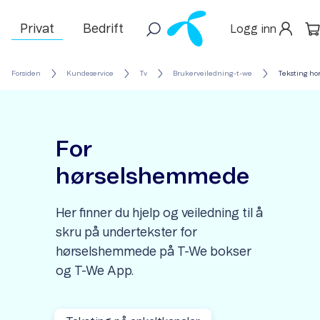
Privat
Bedrift
Logg inn
Forsiden
Kundeservice
Tv
Brukerveiledning-t-we
Teksting h
For
hørselshemmede
Her finner du hjelp og veiledning til å
skru på undertekster for
hørselshemmede på T-We bokser
og T-We App.