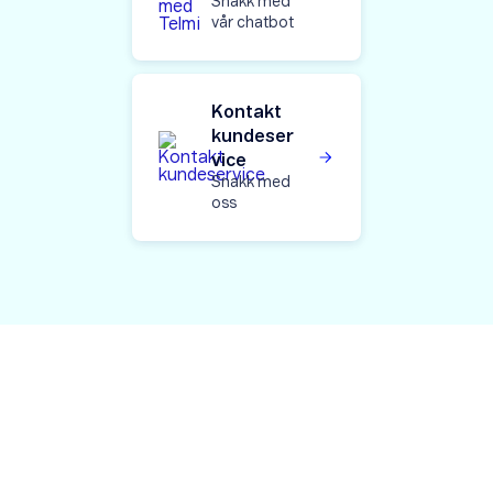
Snakk med
vår chatbot
Kontakt
kundeser
vice
Snakk med
oss