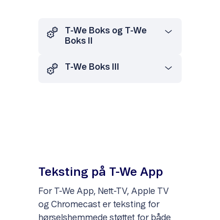
T-We Boks og T-We
Boks II
T-We Boks III
Teksting på T-We App
For T-We App, Nett-TV, Apple TV
og Chromecast er teksting for
hørselshemmede støttet for både