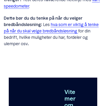
speedometer
.
Dette bør du du tenke på når du velger
bredbåndsløsning:
Les
hva som er viktig å tenke
på når du skal velge bredbåndsløsning
for din
bedrift, hvilke muligheter du har, fordeler og
ulemper osv
.
Vite
mer
om