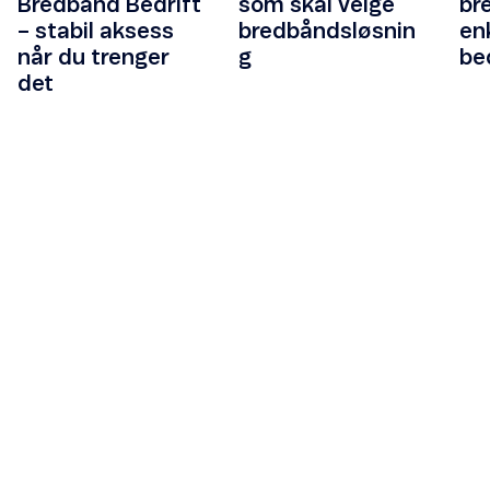
Bredbånd Bedrift
som skal velge
br
– stabil aksess
bredbåndsløsnin
en
når du trenger
g
be
det