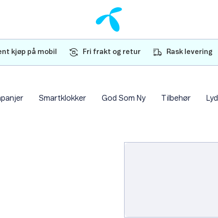
nt kjøp på mobil
Fri frakt og retur
Rask levering
panjer
Smartklokker
God Som Ny
Tilbehør
Lyd
Hvit