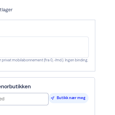
ttlager
nor privat mobilabonnement (fra 0,-/md.). Ingen binding.
lenorbutikken
Butikk nær meg