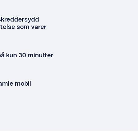
 skreddersydd
telse som varer
på kun 30 minutter
gamle mobil