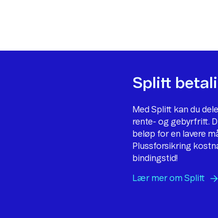
Splitt beta
Med Splitt kan du dele
rente- og gebyrfritt. Du
beløp for en lavere m
Plussforsikring kostna
bindingstid!
Lær mer om
Splitt