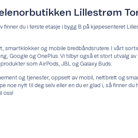
elenorbutikken Lillestrøm To
finner du i første etasje i bygg B på kjøpesenteret Lille
rett, smartklokker og mobile bredbåndsrutere. I vårt sort
 Google og OnePlus. Vi tilbyr også et stort utvalg av t
ydprodukter som AirPods, JBL og Galaxy Buds.
nnement og tjenester, oppsett av mobil, nettbrett og sma
pe noe nytt til deg selv eller en du er glad i, så finner du
l oss!