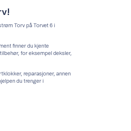
rv!
strøm Torv på Torvet 6 i
iment finner du kjente
ilbehør, for eksempel deksler,
rtklokker, reparasjoner, annen
 hjelpen du trenger i