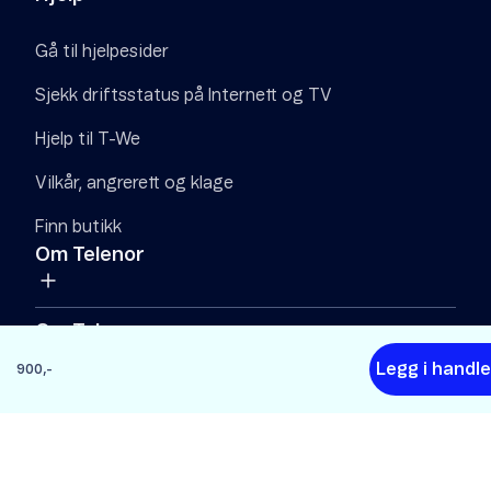
Gå til hjelpesider
Sjekk driftsstatus på Internett og TV
Hjelp til T-We
Vilkår, angrerett og klage
Finn butikk
Om Telenor
Om Telenor
Legg i handl
900,-
Om Telenor
Samfunnsansvar
Digital Sikkerhet