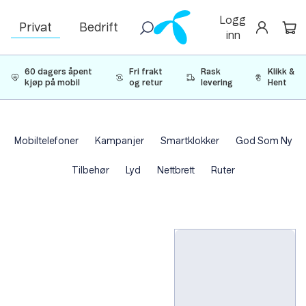
Logg
Privat
Bedrift
inn
60 dagers åpent
Fri frakt
Rask
Klikk &
kjøp på mobil
og retur
levering
Hent
Mobiltelefoner
Kampanjer
Smartklokker
God Som Ny
Tilbehør
Lyd
Nettbrett
Ruter