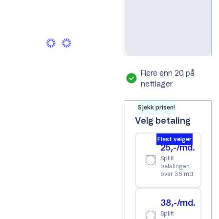
Grå
Flere enn 20 på
nettlager
Sjekk prisen!
Velg betaling
Flest velger
25,-/md.
Splitt
betalingen
over 36 md.
38,-/md.
Splitt