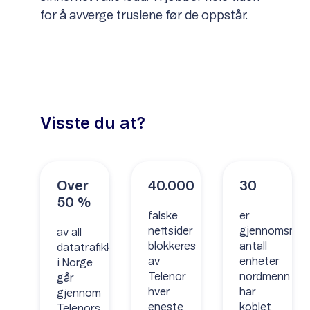
for å avverge truslene før de oppstår.
Visste du at?
Over
40.000
30
50 %
falske
er
nettsider
gjennomsnittl
av all
blokkeres
antall
datatrafikk
av
enheter
i Norge
Telenor
nordmenn
går
hver
har
gjennom
eneste
koblet
Telenors