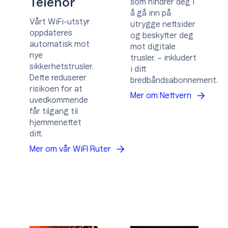
Telenor
som hindrer deg i
å gå inn på
Vårt WiFi-utstyr
utrygge nettsider
oppdateres
og beskytter deg
automatisk mot
mot digitale
nye
trusler.​ – inkludert
sikkerhetstrusler.
i ditt
Dette reduserer
bredbåndsabonnement.
risikoen for at
Mer om Nettvern
uvedkommende
får tilgang til
hjemmenettet
ditt.
Mer om vår WiFI Ruter