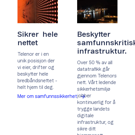
Sikrer hele
Beskytter
nettet
samfunnskritis
infrastruktur.
Telenor er i en
unik posisjon der
Over 50 % av all
vi eier, drifter og
datatrafikk går
beskytter hele
gjennom Telenors
bredbåndsnettet -
nett. Vårt ledende
helt hjem til deg.
sikkerhetsmiljø
jobber
Mer om samfunnssikkerhet
kontinuerlig for å
trygge landets
digitale
infrastruktur, og
sikre ditt