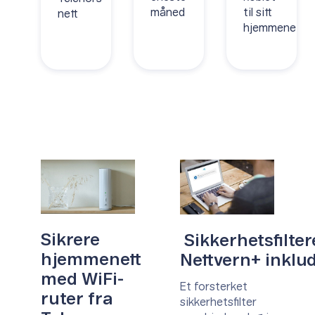
måned
til sitt
nett
hjemmenett
Sikrere
Sikkerhetsfilter
hjemmenett
Nettvern+ inklu
med WiFi-
Et forsterket
ruter fra
sikkerhetsfilter