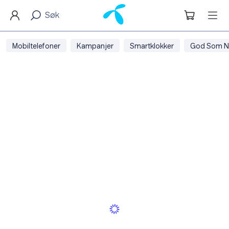
Mobiltelefoner
Kampanjer
Smartklokker
God Som N