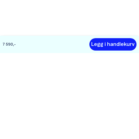
Legg i handlekurv
7 590,-
Hjelp
Om Telenor