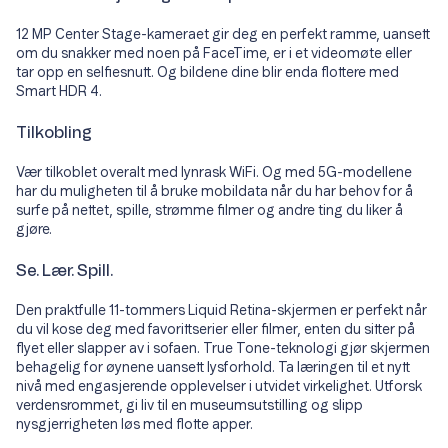
12 MP Center Stage-kameraet gir deg en perfekt ramme, uansett
om du snakker med noen på FaceTime, er i et videomøte eller
tar opp en selfiesnutt. Og bildene dine blir enda flottere med
Smart HDR 4.
Tilkobling
Vær tilkoblet overalt med lynrask WiFi. Og med 5G-modellene
har du muligheten til å bruke mobildata når du har behov for å
surfe på nettet, spille, strømme filmer og andre ting du liker å
gjøre.
Se. Lær. Spill.
Den praktfulle 11-tommers Liquid Retina-skjermen er perfekt når
du vil kose deg med favorittserier eller filmer, enten du sitter på
flyet eller slapper av i sofaen. True Tone-teknologi gjør skjermen
behagelig for øynene uansett lysforhold. Ta læringen til et nytt
nivå med engasjerende opplevelser i utvidet virkelighet. Utforsk
verdensrommet, gi liv til en museumsutstilling og slipp
nysgjerrigheten løs med flotte apper.