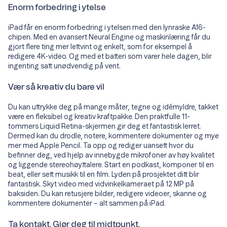
Enorm forbedring i ytelse
iPad får en enorm forbedring i ytelsen med den lynraske A16-
chipen. Med en avansert Neural Engine og maskinlæring får du
gjort flere ting mer lettvint og enkelt, som for eksempel å
redigere 4K-video. Og med et batteri som varer hele dagen, blir
ingenting satt unødvendig på vent.
Vær så kreativ du bare vil
Du kan uttrykke deg på mange måter, tegne og idémyldre, takket
være en fleksibel og kreativ kraftpakke. Den praktfulle 11-
tommers Liquid Retina-skjermen gir deg et fantastisk lerret.
Dermed kan du drodle, notere, kommentere dokumenter og mye
mer med Apple Pencil. Ta opp og rediger uansett hvor du
befinner deg, ved hjelp av innebygde mikrofoner av høy kvalitet
og liggende stereohøyttalere. Start en podkast, komponer til en
beat, eller sett musikk til en film. Lyden på prosjektet ditt blir
fantastisk. Skyt video med vidvinkelkameraet på 12 MP på
baksiden. Du kan retusjere bilder, redigere videoer, skanne og
kommentere dokumenter – alt sammen på iPad.
Ta kontakt. Gjør deg til midtpunkt.