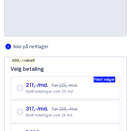
Velg skjermstørrlesen du vil ha.
11-tommer
Ikke på nettlager
500,- i rabatt
Velg betaling
Flest velger
211,-/md.
Før 225,-/md.
Splitt betalingen over 36 md.
317,-/md.
Før 338,-/md.
Splitt betalingen over 24 md.