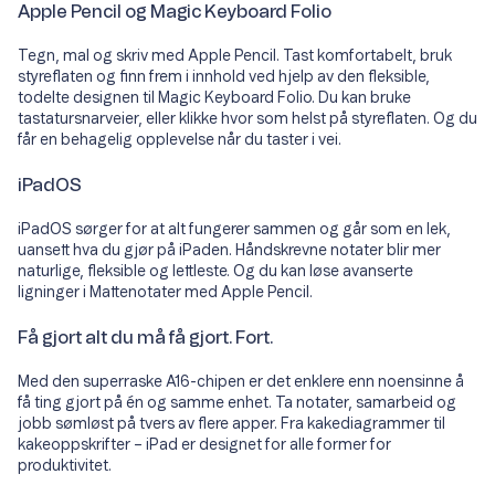
Apple Pencil og Magic Keyboard Folio
Tegn, mal og skriv med Apple Pencil. Tast komfortabelt, bruk
styreflaten og finn frem i innhold ved hjelp av den fleksible,
todelte designen til Magic Keyboard Folio. Du kan bruke
tastatursnarveier, eller klikke hvor som helst på styreflaten. Og du
får en behagelig opplevelse når du taster i vei.
iPadOS
iPadOS sørger for at alt fungerer sammen og går som en lek,
uansett hva du gjør på iPaden. Håndskrevne notater blir mer
naturlige, fleksible og lettleste. Og du kan løse avanserte
ligninger i Mattenotater med Apple Pencil.
Få gjort alt du må få gjort. Fort.
Med den superraske A16-chipen er det enklere enn noensinne å
få ting gjort på én og samme enhet. Ta notater, samarbeid og
jobb sømløst på tvers av flere apper. Fra kakediagrammer til
kakeoppskrifter – iPad er designet for alle former for
produktivitet.