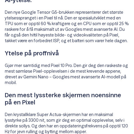
AI-ytelse.
Den nye Google Tensor G5-brukken representerer det største
ytelsesspranget i en Pixel til nå. Den er spesialutviklet med en
TPU som er opptil 60 % kraftigere og en CPU som er opptil 25 %
raskere for å få maksimalt ut av Googles mest avanserte AI. Du
får også den hittil høyeste bilde- og videokvaliteten på Pixel,
takket være en forbedret ISP, og et batteri som varer hele dagen.
Ytelse på proffnivå
Gjør mer samtidig med Pixel 10 Pro. Den gir deg den raskeste og
mest sømløse Pixel-opplevelsen i de mest krevende appene,
drevet av Gemini Nano – Googles mest avanserte AI-modell på
mobil.
Den mest lyssterke skjermen noensinne
på en Pixel
Den krystallklare Super Actua-skjermen har en maksimal
lysstyrke på 3300 nit, som gir deg en optimal opplevelse, selv i
direkte sollys. Og den har en oppdateringsfrekvens på opptil 120
Hz for jevn rulling og bytting mellom apper.