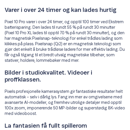
Varer i over 24 timer og kan lades hurtig
Pixel 10 Pro varer i over 24 timer, og opptil 100 timer ved Ekstrem
batterisparing. Den lades til rundt 55 % på rundt 30 minutter
(Pixel 10 Pro XL lades til opptil 70 % på rundt 30 minutter), og den
har magnetisk Pixelsnap-teknologi for enkel trådløs lading som
klikkes på plass. Pixelsnap (Qi2) er en magnetisk teknologi som
gjør det enkelt å bruke trådløse ladere for mer effektiv lading. Du
får også tilgang til et bredt utvalg magnetiske tilbehør, som
stativer, holdere, lommebøker med mer.
Bilder i studiokvalitet. Videoer i
proffklassen.
Pixels profesjonelle kamerasystem gir fantastiske resultater helt
automatisk – selv i dårlig lys. Fang inn mer av omgivelsene med
avanserte AI-modeller, og fremhev utrolige detaljer med opptil
100x zoom, imponerende 50 MP-bilder og superstødig 8K-video
med videoboost.
La fantasien få fullt spillerom