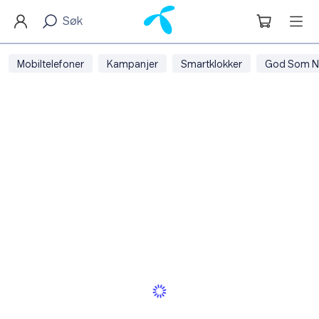
Mobiltelefoner
Kampanjer
Smartklokker
God Som N