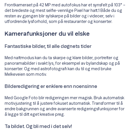
Frontkameraet på 42 MP med autofokus har et synsfelt på 103° –
det bredeste og mest selfie-vennlige Pixel har hatt.1 Både du og
resten av gjengen blir sylskarpe på bilder og i videoer, selv i
utfordrende lysforhold, som på restauranter og konserter.
Kamerafunksjoner du vil elske
Fantastiske bilder, til alle døgnets tider
Med nattmodus kan du ta skarpe og klare bilder, portretter og
panoramabilder i svakt lys, for eksempel av bylandskap og på
konserter. Og med astrofotografi kan du til og med bruke
Melkeveien som motiv.
Bilderedigering er enklere enn noensinne
Med Google Foto blir redigeringen mer magisk. Bruk automatisk
motivjustering til å justere fokuset automatisk. Transformer til å
endre bakgrunnen og andre avanserte redigeringsfunksjoner for
å legge til ditt eget kreative preg.
Ta bildet. Og bli med i det selv!