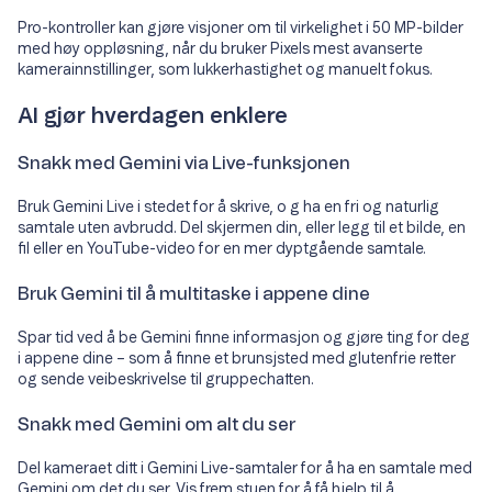
Pro-kontroller kan gjøre visjoner om til virkelighet i 50 MP-bilder
med høy oppløsning, når du bruker Pixels mest avanserte
kamerainnstillinger, som lukkerhastighet og manuelt fokus.
AI gjør hverdagen enklere
Snakk med Gemini via Live-funksjonen
Bruk Gemini Live i stedet for å skrive, o g ha en fri og naturlig
samtale uten avbrudd. Del skjermen din, eller legg til et bilde, en
fil eller en YouTube-video for en mer dyptgående samtale.
Bruk Gemini til å multitaske i appene dine
Spar tid ved å be Gemini finne informasjon og gjøre ting for deg
i appene dine – som å finne et brunsjsted med glutenfrie retter
og sende veibeskrivelse til gruppechatten.
Snakk med Gemini om alt du ser
Del kameraet ditt i Gemini Live-samtaler for å ha en samtale med
Gemini om det du ser. Vis frem stuen for å få hjelp til å