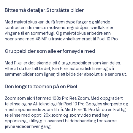
Bittesmå detaljer. Storslåtte bilder
Med makrofokus kan du få frem dype farger og slående
kontraster i de minste motivene: regndråper, snøflak eller
vingene til en sommerfugl. Og makrofokus er bedre enn
noensinne med 48 MP ultravidvinkelkameraet til Pixel 10 Pro.
Gruppebilder som alle er fornøyde med
Med Pixel er det lekende lett å ta gruppebilder som kan deles.
Etter at du har tatt bildet, kan Pixel automatisk finne og slå
sammen bilder som ligner, til ett bilde der absolutt alle ser bra ut.
Den lengste zoomen på en Pixel
Zoom som aldri før med 100x Pro Res Zoom. Med oppgradert
telelinse og ny AI-teknologi får Pixel 10 Pro Googles skarpeste og
mest imponerende zoom til nå. Med Pixel 10 Pro får du en kraftig
telelinse med opptil 20x zoom og zoomvideo med høy
oppløsning, i tillegg til avansert bildebehandling for skarpe,
jevne videoer hver gang.