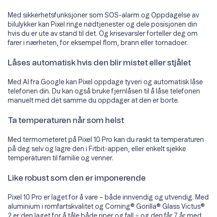
Med sikkerhetsfunksjoner som SOS-alarm og Oppdagelse av
bilulykker kan Pixel ringe nødtjenester og dele posisjonen din
hvis du er ute av stand til det. Og krisevarsler forteller deg om
farer i nærheten, for eksempel flom, brann eller tornadoer.
Låses automatisk hvis den blir mistet eller stjålet
Med AI fra Google kan Pixel oppdage tyveri og automatisk låse
telefonen din. Du kan også bruke fjernlåsen til å låse telefonen
manuelt med det samme du oppdager at den er borte.
Ta temperaturen når som helst
Med termometeret på Pixel 10 Pro kan du raskt ta temperaturen
på deg selv og lagre den i Fitbit-appen, eller enkelt sjekke
temperaturen til familie og venner.
Like robust som den er imponerende
Pixel 10 Pro er laget for å vare – både innvendig og utvendig. Med
aluminium i romfartskvalitet og Corning® Gorilla® Glass Victus®
2 er den laget for å tåle både riper og fall – og den får 7 år med