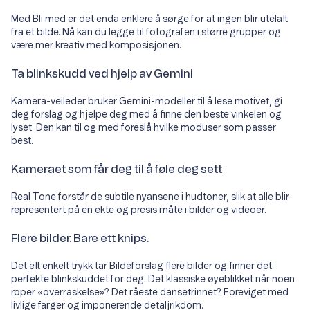
Med Bli med er det enda enklere å sørge for at ingen blir utelatt
fra et bilde. Nå kan du legge til fotografen i større grupper og
være mer kreativ med komposisjonen.
Ta blinkskudd ved hjelp av Gemini
Kamera-veileder bruker Gemini-modeller til å lese motivet, gi
deg forslag og hjelpe deg med å finne den beste vinkelen og
lyset. Den kan til og med foreslå hvilke moduser som passer
best.
Kameraet som får deg til å føle deg sett
Real Tone forstår de subtile nyansene i hudtoner, slik at alle blir
representert på en ekte og presis måte i bilder og videoer.
Flere bilder. Bare ett knips.
Det ett enkelt trykk tar Bildeforslag flere bilder og finner det
perfekte blinkskuddet for deg. Det klassiske øyeblikket når noen
roper «overraskelse»? Det råeste dansetrinnet? Foreviget med
livlige farger og imponerende detaljrikdom.