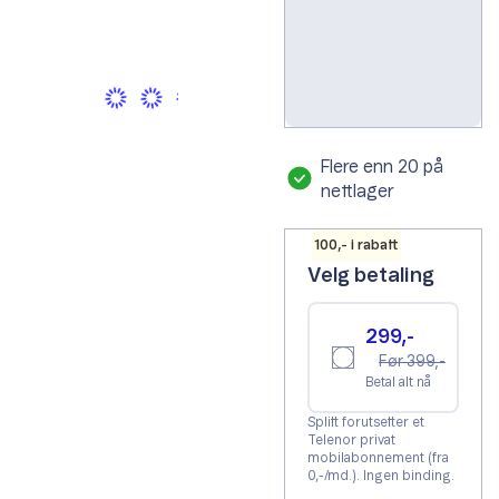
Svart
Flere enn 20 på
nettlager
100,- i rabatt
Velg betaling
299,-
Før 399,-
Betal alt nå
Splitt forutsetter et
Telenor privat
mobilabonnement (fra
0,-/md.). Ingen binding.