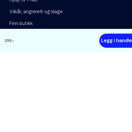
Hjelp til T-We
Vilkår, angrerett og klage
Finn butikk
Om Telenor
Legg i handl
299,-
Om Telenor
Om Telenor
Samfunnsansvar
Digital Sikkerhet
Jobb i Telenor
Pressesenter
Personvern