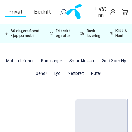
Logg
Privat
Bedrift
inn
60 dagers åpent
Fri frakt
Rask
Klikk &
kjøp på mobil
og retur
levering
Hent
Mobiltelefoner
Kampanjer
Smartklokker
God Som Ny
Tilbehør
Lyd
Nettbrett
Ruter