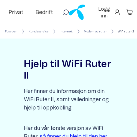
Logg
Privat
Bedrift
inn
Forsiden
Kundeservice
Internett
Modem og ruter
Wifi ruter 2
Hjelp til WiFi Ruter
II
Her finner du informasjon om din
WiFi Ruter II, samt veiledninger og
hjelp til oppkobling.
Har du vår første versjon av WiFi
Ruter,
så finner du hjelp til den her.