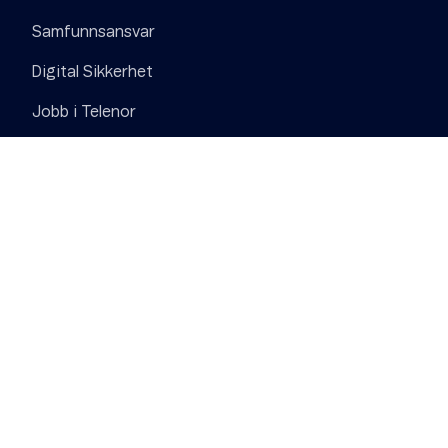
Samfunnsansvar
Digital Sikkerhet
Jobb i Telenor
Pressesenter
Personvern
Informasjonskapsler (Cookies)
Åpenhetsloven