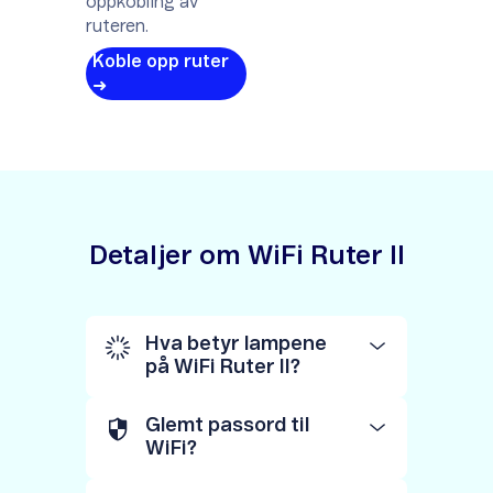
oppkobling av
ruteren.
Koble opp ruter
➜
Detaljer om WiFi Ruter II
Hva betyr lampene
på WiFi Ruter II?
Glemt passord til
WiFi?