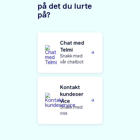
på det du lurte
på?
Chat med
Telmi
Snakk med
vår chatbot
Kontakt
kundeser
vice
Snakk med
oss