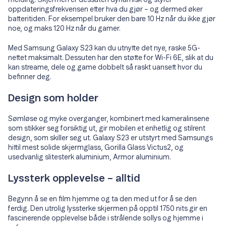
melding. Skjermen er dessuten dynamisk og styrer
oppdateringsfrekvensen etter hva du gjør – og dermed øker
batteritiden. For eksempel bruker den bare 10 Hz når du ikke gjør
noe, og maks 120 Hz når du gamer.
Med Samsung Galaxy S23 kan du utnytte det nye, raske 5G-
nettet maksimalt. Dessuten har den støtte for Wi-Fi 6E, slik at du
kan streame, dele og game dobbelt så raskt uansett hvor du
befinner deg.
Design som holder
Sømløse og myke overganger, kombinert med kameralinsene
som stikker seg forsiktig ut, gir mobilen et enhetlig og stilrent
design, som skiller seg ut. Galaxy S23 er utstyrt med Samsungs
hittil mest solide skjermglass, Gorilla Glass Victus2, og
usedvanlig slitesterk aluminium, Armor aluminium.
Lyssterk opplevelse – alltid
Begynn å se en film hjemme og ta den med ut for å se den
ferdig. Den utrolig lyssterke skjermen på opptil 1750 nits gir en
fascinerende opplevelse både i strålende sollys og hjemme i