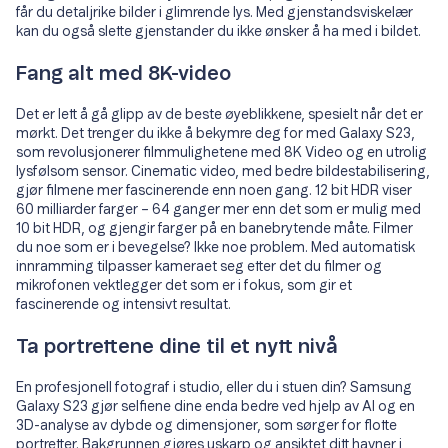
får du detaljrike bilder i glimrende lys. Med gjenstandsviskelær
kan du også slette gjenstander du ikke ønsker å ha med i bildet.
Fang alt med 8K-video
Det er lett å gå glipp av de beste øyeblikkene, spesielt når det er
mørkt. Det trenger du ikke å bekymre deg for med Galaxy S23,
som revolusjonerer filmmulighetene med 8K Video og en utrolig
lysfølsom sensor. Cinematic video, med bedre bildestabilisering,
gjør filmene mer fascinerende enn noen gang. 12 bit HDR viser
60 milliarder farger – 64 ganger mer enn det som er mulig med
10 bit HDR, og gjengir farger på en banebrytende måte. Filmer
du noe som er i bevegelse? Ikke noe problem. Med automatisk
innramming tilpasser kameraet seg etter det du filmer og
mikrofonen vektlegger det som er i fokus, som gir et
fascinerende og intensivt resultat.
Ta portrettene dine til et nytt nivå
En profesjonell fotograf i studio, eller du i stuen din? Samsung
Galaxy S23 gjør selfiene dine enda bedre ved hjelp av AI og en
3D-analyse av dybde og dimensjoner, som sørger for flotte
portretter. Bakgrunnen gjøres uskarp og ansiktet ditt havner i