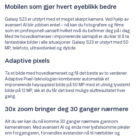
Mobilen som gjør hvert øyeblikk bedre
Galaxy S23 er utstyrt med et meget skarpt kamera. Ved hjelp av
avansert AI blir jobben enkel – nå kan du fotografere og filme
som en profesjonell uansett hvilket nivå du befinner deg på i dag.
Med tre hovedkameraer i imponerende samspill er du klar til å ta
fantastiske bilder i alle situasjoner. Galaxy S23 er utstyrt med 50
MP, telefoto, ultravidvinkel og dybde.
Adaptive pixels
Ta et bilde med hovedkameraet og få det beste av to verdener.
Adaptive Pixel-teknologien kombinerer automatisk et
imponerende høyoppløst bilde på 50 MP med et utrolig lyssterkt
bilde på 12 MP, slik at du får det best mulige sluttresultatet hver
gang.
30x zoom bringer deg 30 ganger nærmere
Alt du ser kan du nå komme 30 ganger nærmere gjennom
kameralinsen. Med avansert AI og enda mer lysfølsomme piksler
enn forgjengeren, forvandles avstanden nå til nærbilder og