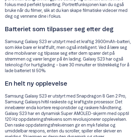
fokus med perfekt lyssetting. Portrettfunksjonen kan du også
bruke når du filmer, slik at du kan skape filmatiske videoer med
deg og vennene dine i fokus.
Batteriet som tilpasser seg etter deg
Samsung Galaxy S23 er utstyrt med et kraftig 3900mAh-batteri,
som ikke bare er kraftfullt, men også intelligent. Ved å lære seg
dine mobilvaner og tilpasse seg etter dem sparer det på
strømmen og varer lenger på én lading. Galaxy S23 har også
teknologi for hurtiglading – bare 30 minutter er tilstrekkelig for å
lade batteriet til 50%.
En helt ny opplevelse
Samsung Galaxy S23 er utstyrt med Snapdragon 8 Gen 2 Pro,
Samsung Galaxys hittil raskeste og kraftigste prosessor. Det
innebærer enda kortere responstider og raskere håndtering.
Galaxy S23 har en dynamisk Super AMOLED-skjerm med opptil
120 Hz oppdateringsfrekvens som revolusjonerer opplevelsen.
Den raske oppdateringsfrekvensen gir en myk følelse og
umiddelbar respons, enten du scroller, spiller eller skriver en