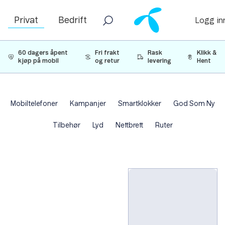
Privat
Bedrift
Logg in
60 dagers åpent
Fri frakt
Rask
Klikk &
kjøp på mobil
og retur
levering
Hent
Mobiltelefoner
Kampanjer
Smartklokker
God Som Ny
Tilbehør
Lyd
Nettbrett
Ruter