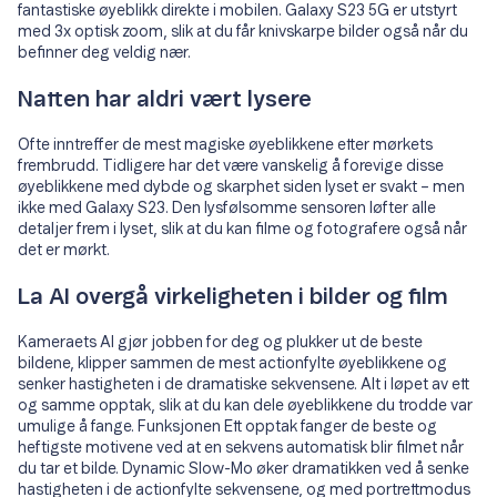
fantastiske øyeblikk direkte i mobilen. Galaxy S23 5G er utstyrt
med 3x optisk zoom, slik at du får knivskarpe bilder også når du
befinner deg veldig nær.
Natten har aldri vært lysere
Ofte inntreffer de mest magiske øyeblikkene etter mørkets
frembrudd. Tidligere har det være vanskelig å forevige disse
øyeblikkene med dybde og skarphet siden lyset er svakt – men
ikke med Galaxy S23. Den lysfølsomme sensoren løfter alle
detaljer frem i lyset, slik at du kan filme og fotografere også når
det er mørkt.
La AI overgå virkeligheten i bilder og film
Kameraets AI gjør jobben for deg og plukker ut de beste
bildene, klipper sammen de mest actionfylte øyeblikkene og
senker hastigheten i de dramatiske sekvensene. Alt i løpet av ett
og samme opptak, slik at du kan dele øyeblikkene du trodde var
umulige å fange. Funksjonen Ett opptak fanger de beste og
heftigste motivene ved at en sekvens automatisk blir filmet når
du tar et bilde. Dynamic Slow-Mo øker dramatikken ved å senke
hastigheten i de actionfylte sekvensene, og med portrettmodus