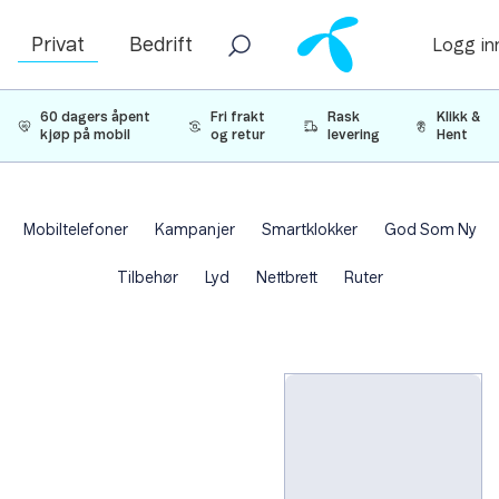
Privat
Bedrift
Logg in
60 dagers åpent
Fri frakt
Rask
Klikk &
kjøp på mobil
og retur
levering
Hent
Mobiltelefoner
Kampanjer
Smartklokker
God Som Ny
Tilbehør
Lyd
Nettbrett
Ruter