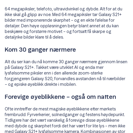
64 megapiksler, telefoto, ultravidvinkel og dybde. Alt for at du
ikke skal gå glipp av noe. Med 64 megapiksler tar Galaxy S21+
bilder med imponerende skarphet – og en ekte følelse for
detaljer. Den høye oppløsningen betyr blant annet at du kan
beskjære og forstørre motivet – og fortsatt få skarpe og
detaljrike bilder klare til å deles.
Kom 30 ganger nærmere
Alt du ser kan du nå komme 30 ganger nærmere gjennom linsen
på Galaxy S21+. Takket være utviklet AI og enda mer
lysfølsomme piksler enn i den allerede zoom-sterke
forgjengeren Galaxy S20, forvandles avstanden nå til nærbilder
– og episke øyeblikk direkte i mobilen.
Forevige øyeblikkene – også om natten
Ofte inntreffer de mest magiske øyeblikkene etter mørkets
frembrudd: Fyrverkerier, solnedganger og festens høydepunkt.
Tidligere har det vært vanskelig å forevige disse øyeblikkene
med dybde og skarphet fordi det har vært for lite lys – men ikke
med Galaxy S21+ lysfølsomme kamera. Kombinasjonen av stor