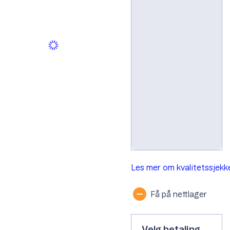
Svart
Gradering: Velg
mobiltelefonens
tilstand
C-grade
Les mer om kvalitetssjek
Få på nettlager