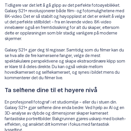
Tidligere var det lett å gå glipp av det perfekte fotoøyeblikket.
Galaxy S21+ revolusjonerer både film- og fotomulighetene med
8K-video. Det er så stabilt og høyoppløst at det er enkelt å velge
ut det perfekte stillbildet – fra en levende video. 8K-video
innebærer også en fremtidssikring for alt du skaper, ettersom
dette er oppløsningen som blir stadig vanligere på moderne
skjermer.
Galaxy S21+ gjør deg til regissør. Samtidig som du filmer kan du
se hva alle de fire kameraene fanger, velge de mest
spektakulære perspektivene og skape ekstraordinære klipp som
er klare til å deles direkte. Du kan også veksle mellom
hovedkameraet og selfiekameraet, og synes i bildet mens du
kommenterer det du filmer live.
Ta selfiene dine til et høyere nivå
En profesjonell fotograf i et studiomiljø – eller du i stuen din.
Galaxy S21+ gjør selfiene dine enda bedre: Ved hjelp av AI og en
3D-analyse av dybde og dimensjoner skaper kameraet
fantastiske portrettbilder. Bakgrunnen gjøres uskarp med bokeh-
effekten, og ansiktet ditt kommer i fokus med fantastisk
lyssetting.