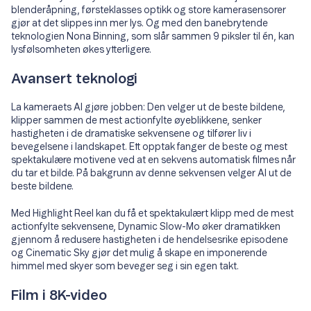
blenderåpning, førsteklasses optikk og store kamerasensorer
gjør at det slippes inn mer lys. Og med den banebrytende
teknologien Nona Binning, som slår sammen 9 piksler til én, kan
lysfølsomheten økes ytterligere.
Avansert teknologi
La kameraets AI gjøre jobben: Den velger ut de beste bildene,
klipper sammen de mest actionfylte øyeblikkene, senker
hastigheten i de dramatiske sekvensene og tilfører liv i
bevegelsene i landskapet. Ett opptak fanger de beste og mest
spektakulære motivene ved at en sekvens automatisk filmes når
du tar et bilde. På bakgrunn av denne sekvensen velger AI ut de
beste bildene.
Med Highlight Reel kan du få et spektakulært klipp med de mest
actionfylte sekvensene, Dynamic Slow-Mo øker dramatikken
gjennom å redusere hastigheten i de hendelsesrike episodene
og Cinematic Sky gjør det mulig å skape en imponerende
himmel med skyer som beveger seg i sin egen takt.
Film i 8K-video