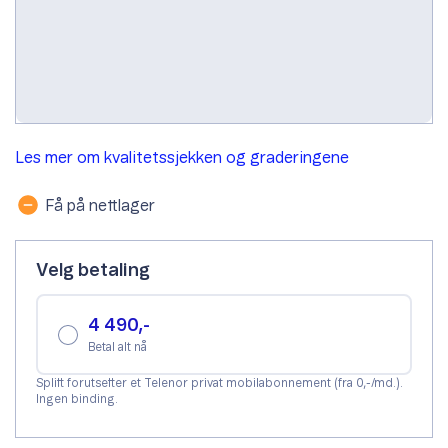
Gradering. Velg mobiltelefonens tilstand.
A-grade
C-grade
Les mer om kvalitetssjekken og graderingene
Få på nettlager
Velg betaling
4 490,-
Betal alt nå
Splitt forutsetter et Telenor privat mobilabonnement (fra 0,-/md.).
Ingen binding.