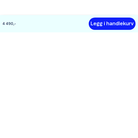
Legg i handlekurv
4 490,-
Hjelp
Om Telenor