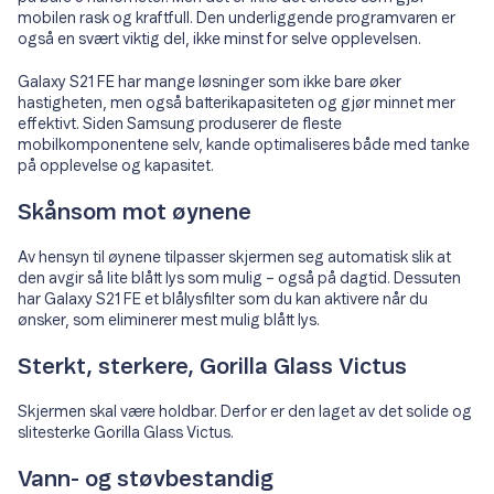
mobilen rask og kraftfull. Den underliggende programvaren er
også en svært viktig del, ikke minst for selve opplevelsen.
Galaxy S21 FE har mange løsninger som ikke bare øker
hastigheten, men også batterikapasiteten og gjør minnet mer
effektivt. Siden Samsung produserer de fleste
mobilkomponentene selv, kande optimaliseres både med tanke
på opplevelse og kapasitet.
Skånsom mot øynene
Av hensyn til øynene tilpasser skjermen seg automatisk slik at
den avgir så lite blått lys som mulig – også på dagtid. Dessuten
har Galaxy S21 FE et blålysfilter som du kan aktivere når du
ønsker, som eliminerer mest mulig blått lys.
Sterkt, sterkere, Gorilla Glass Victus
Skjermen skal være holdbar. Derfor er den laget av det solide og
slitesterke Gorilla Glass Victus.
Vann- og støvbestandig