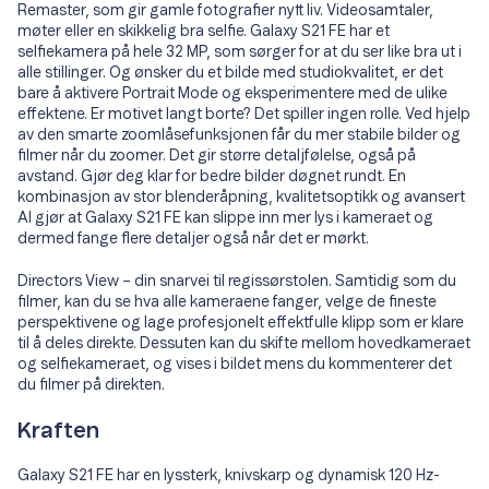
Remaster, som gir gamle fotografier nytt liv. Videosamtaler,
møter eller en skikkelig bra selfie. Galaxy S21 FE har et
selfiekamera på hele 32 MP, som sørger for at du ser like bra ut i
alle stillinger. Og ønsker du et bilde med studiokvalitet, er det
bare å aktivere Portrait Mode og eksperimentere med de ulike
effektene. Er motivet langt borte? Det spiller ingen rolle. Ved hjelp
av den smarte zoomlåsefunksjonen får du mer stabile bilder og
filmer når du zoomer. Det gir større detaljfølelse, også på
avstand. Gjør deg klar for bedre bilder døgnet rundt. En
kombinasjon av stor blenderåpning, kvalitetsoptikk og avansert
AI gjør at Galaxy S21 FE kan slippe inn mer lys i kameraet og
dermed fange flere detaljer også når det er mørkt.
Directors View – din snarvei til regissørstolen. Samtidig som du
filmer, kan du se hva alle kameraene fanger, velge de fineste
perspektivene og lage profesjonelt effektfulle klipp som er klare
til å deles direkte. Dessuten kan du skifte mellom hovedkameraet
og selfiekameraet, og vises i bildet mens du kommenterer det
du filmer på direkten.
Kraften
Galaxy S21 FE har en lyssterk, knivskarp og dynamisk 120 Hz-