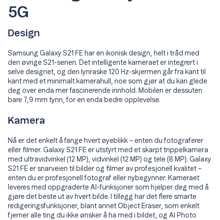
5G
Design
Samsung Galaxy S21 FE har en ikonisk design, helt i tråd med
den øvrige S21-serien. Det intelligente kameraet er integrert i
selve designet, og den lynraske 120 Hz-skjermen går fra kant til
kant med et minimalt kamerahull, noe som gjør at du kan glede
deg over enda mer fascinerende innhold. Mobilen er dessuten
bare 7,9 mm tynn, for en enda bedre opplevelse.
Kamera
Nå er det enkelt å fange hvert øyeblikk – enten du fotograferer
eller filmer. Galaxy S21 FE er utstyrt med et skarpt trippelkamera
med ultravidvinkel (12 MP), vidvinkel (12 MP) og tele (8 MP). Galaxy
S21 FE er snarveien til bilder og filmer av profesjonell kvalitet –
enten du er profesjonell fotograf eller nybegynner. Kameraet
leveres med oppgraderte AI-funksjoner som hjelper deg med å
gjøre det beste ut av hvert bilde. I tillegg har det flere smarte
redigeringsfunksjoner, blant annet Object Eraser, som enkelt
fjerner alle ting du ikke ønsker å ha med i bildet, og AI Photo