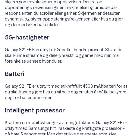
skjerm som revolusjonerer opplevelsen. Den raske
oppdateringsfrekvensen gir en myk følelse og umiddelbar
respons enten du scroller eller gamer. Skjermen er dessuten
dynamisk og styrer oppdateringsfrekvensen etter hva du gjør –
og dermed øker batteritiden.
5G-hastigheter
Galaxy S21 FE kan utnytte 5G-nettet hundre prosent. Slik at du
skal kunne streame og dele lynraskt, og game med minimal
forsinkelse uansett hvor du er.
Batteri
Galaxy S21 FE er utstyrt med et kraftfullt 4500 mAhbatteri for at
du skal kunne gjøre hva du vil hele dagen uten å måtte bekymre
deg for batteriprosenten.
Intelligent prosessor
Kraften i en mobil avhenger av mange faktorer. Galaxy S21 FE er
utstyrt med Samsungs hittil raskeste og kraftigste prosessor –
på bare 5 nanometer. Men det er ikke det eneste som gjør