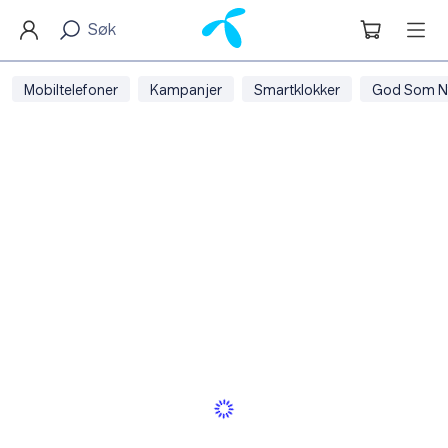
Mobiltelefoner
Kampanjer
Smartklokker
God Som N