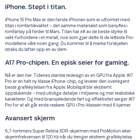
iPhone. Støpt i titan.
iPhone 15 Pro Max er den første iPhonen som er utformet med
titan i romfartskvalitet – det samme materialet som benyttes i
romfartøy på ferder til Mars. Titan har ett av de beste styrke til
vekt-forholdene i et metall, noe som gjør dette til de letteste Pro-
modellene våre noen gang. Du kommer til å merke forskjellen
straks du løfter opp en av dem.
A17 Pro-chipen. En episk seier for gaming.
Nå er den her. Tidenes største redesign av en GPU fra Apple. A17
Pro er en helt ny klasse iPhone-chip, og leverer den overlegent
beste grafikkytelsen fra Apple. Mobilspill blir ekstremt
oppslukende – med utrolige detaljer i miljøene og mer realistiske
karakterer. Og med bransjeledende fart og effektivitet sørger A17
Pro for at alt går enda raskere. GPU i Pro-klassen med 6 kjerner.
Avansert skjerm
6,7-tommers Super Retina XDR-skjermen med ProMotion øker
skjermfrekvensen til 120 Hz når du trenger ekstrem grafikkytelse.