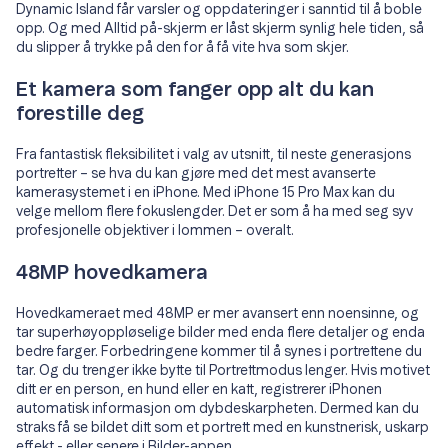
Dynamic Island får varsler og oppdateringer i sanntid til å boble
opp. Og med Alltid på-skjerm er låst skjerm synlig hele tiden, så
du slipper å trykke på den for å få vite hva som skjer.
Et kamera som fanger opp alt du kan
forestille deg
Fra fantastisk fleksibilitet i valg av utsnitt, til neste generasjons
portretter – se hva du kan gjøre med det mest avanserte
kamerasystemet i en iPhone. Med iPhone 15 Pro Max kan du
velge mellom flere fokuslengder. Det er som å ha med seg syv
profesjonelle objektiver i lommen – overalt.
48MP hovedkamera
Hovedkameraet med 48MP er mer avansert enn noensinne, og
tar superhøyoppløselige bilder med enda flere detaljer og enda
bedre farger. Forbedringene kommer til å synes i portrettene du
tar. Og du trenger ikke bytte til Portrettmodus lenger. Hvis motivet
ditt er en person, en hund eller en katt, registrerer iPhonen
automatisk informasjon om dybdeskarpheten. Dermed kan du
straks få se bildet ditt som et portrett med en kunstnerisk, uskarp
effekt - eller senere i Bilder-appen.