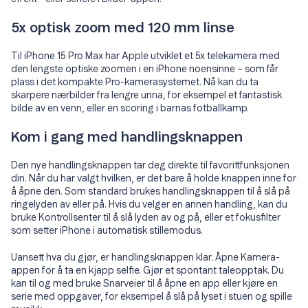
5x optisk zoom med 120 mm linse
Til iPhone 15 Pro Max har Apple utviklet et 5x telekamera med
den lengste optiske zoomen i en iPhone noensinne – som får
plass i det kompakte Pro-kamerasystemet. Nå kan du ta
skarpere nærbilder fra lengre unna, for eksempel et fantastisk
bilde av en venn, eller en scoring i barnas fotballkamp.
Kom i gang med handlingsknappen
Den nye handlingsknappen tar deg direkte til favorittfunksjonen
din. Når du har valgt hvilken, er det bare å holde knappen inne for
å åpne den. Som standard brukes handlingsknappen til å slå på
ringelyden av eller på. Hvis du velger en annen handling, kan du
bruke Kontrollsenter til å slå lyden av og på, eller et fokusfilter
som setter iPhone i automatisk stillemodus.
Uansett hva du gjør, er handlingsknappen klar. Åpne Kamera-
appen for å ta en kjapp selfie. Gjør et spontant taleopptak. Du
kan til og med bruke Snarveier til å åpne en app eller kjøre en
serie med oppgaver, for eksempel å slå på lyset i stuen og spille