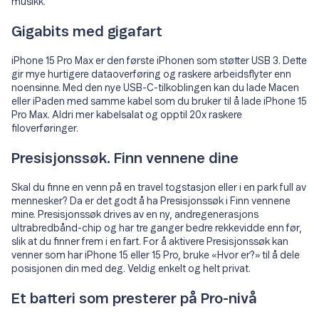
musikk.
Gigabits med gigafart
iPhone 15 Pro Max er den første iPhonen som støtter USB 3. Dette
gir mye hurtigere dataoverføring og raskere arbeidsflyter enn
noensinne. Med den nye USB-C-tilkoblingen kan du lade Macen
eller iPaden med samme kabel som du bruker til å lade iPhone 15
Pro Max. Aldri mer kabelsalat og opptil 20x raskere
filoverføringer.
Presisjonssøk. Finn vennene dine
Skal du finne en venn på en travel togstasjon eller i en park full av
mennesker? Da er det godt å ha Presisjonssøk i Finn vennene
mine. Presisjonssøk drives av en ny, andregenerasjons
ultrabredbånd-chip og har tre ganger bedre rekkevidde enn før,
slik at du finner frem i en fart. For å aktivere Presisjonssøk kan
venner som har iPhone 15 eller 15 Pro, bruke «Hvor er?» til å dele
posisjonen din med deg. Veldig enkelt og helt privat.
Et batteri som presterer på Pro-nivå