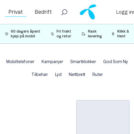
Privat
Bedrift
Logg in
60 dagers åpent
Fri frakt
Rask
Klikk &
kjøp på mobil
og retur
levering
Hent
Mobiltelefoner
Kampanjer
Smartklokker
God Som Ny
Tilbehør
Lyd
Nettbrett
Ruter