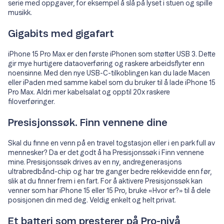
serie med oppgaver, for eksempel å slå på lyset i stuen og spille
musikk.
Gigabits med gigafart
iPhone 15 Pro Max er den første iPhonen som støtter USB 3. Dette
gir mye hurtigere dataoverføring og raskere arbeidsflyter enn
noensinne. Med den nye USB-C-tilkoblingen kan du lade Macen
eller iPaden med samme kabel som du bruker til å lade iPhone 15
Pro Max. Aldri mer kabelsalat og opptil 20x raskere
filoverføringer.
Presisjonssøk. Finn vennene dine
Skal du finne en venn på en travel togstasjon eller i en park full av
mennesker? Da er det godt å ha Presisjonssøk i Finn vennene
mine. Presisjonssøk drives av en ny, andregenerasjons
ultrabredbånd-chip og har tre ganger bedre rekkevidde enn før,
slik at du finner frem i en fart. For å aktivere Presisjonssøk kan
venner som har iPhone 15 eller 15 Pro, bruke «Hvor er?» til å dele
posisjonen din med deg. Veldig enkelt og helt privat.
Et batteri som presterer på Pro-nivå