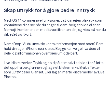
Max er laget av 100% resirkulert aluminium.
Skap uttrykk for å gjøre bedre inntrykk
Med iOS 17 kommer nye funksjoner. Lag din egen plakat – som
kontaktene dine ser når du ringer til dem. Velg et bilde eller en
Memoji, kombiner den med favorittfronten din, og vips, så har du
ditt eget visittkort.
NameDrop. Vil du utveksle kontaktinformasjon med noen? Bare
hold din egen iPhone nær deres. Begge kan velge hva dere vil
dele, og informasjonen overføres umiddelbart.
Live-klistremerker. Trykk og hold på et motiv i et bilde for å løfte
det opp fra bakgrunnen og lage et klistremerke. Bruk effekter
som Luftfylt eller Glanset. Eller lag animerte klistremerker av Live
Photos .