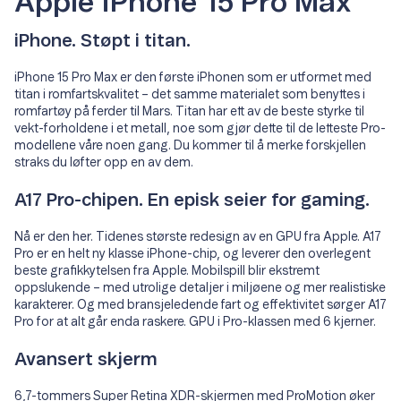
Apple iPhone 15 Pro Max
iPhone. Støpt i titan.
iPhone 15 Pro Max er den første iPhonen som er utformet med
titan i romfartskvalitet – det samme materialet som benyttes i
romfartøy på ferder til Mars. Titan har ett av de beste styrke til
vekt-forholdene i et metall, noe som gjør dette til de letteste Pro-
modellene våre noen gang. Du kommer til å merke forskjellen
straks du løfter opp en av dem.
A17 Pro-chipen. En episk seier for gaming.
Nå er den her. Tidenes største redesign av en GPU fra Apple. A17
Pro er en helt ny klasse iPhone-chip, og leverer den overlegent
beste grafikkytelsen fra Apple. Mobilspill blir ekstremt
oppslukende – med utrolige detaljer i miljøene og mer realistiske
karakterer. Og med bransjeledende fart og effektivitet sørger A17
Pro for at alt går enda raskere. GPU i Pro-klassen med 6 kjerner.
Avansert skjerm
6,7-tommers Super Retina XDR-skjermen med ProMotion øker