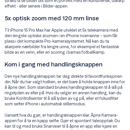
straks få se bildet ditt som et portrett med en kunstnerisk, uskarp
effekt - eller senere i Bilder-appen.
5x optisk zoom med 120 mm linse
Til iPhone 15 Pro Max har Apple utviklet et 5x telekamera med
den lengste optiske zoomen i en iPhone noensinne – som får
plass i det kompakte Pro-kamerasystemet. Nå kan du ta
skarpere nærbilder fra lengre unna, for eksempel et fantastisk
bilde av en venn, eller en scoring i barnas fotballkamp.
Kom i gang med handlingsknappen
Den nye handlingsknappen tar deg direkte til favorittfunksjonen
din. Når du har valgt hvilken, er det bare å holde knappen inne for
å åpne den. Som standard brukes handlingsknappen til å slå på
ringelyden av eller på. Hvis du velger en annen handling, kan du
bruke Kontrollsenter til å slå lyden av og på, eller et fokusfilter
som setter iPhone i automatisk stillemodus.
Uansett hva du gjør, er handlingsknappen klar. Åpne Kamera-
appen for å ta en kjapp selfie. Gjør et spontant taleopptak. Du
kan til og med bruke Snarveier til å åpne en app eller kjøre en