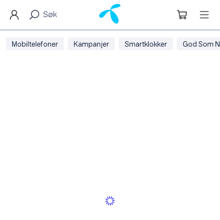
Mobiltelefoner
Kampanjer
Smartklokker
God Som N