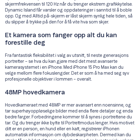
skjermfrekvensen til 120 Hz når du trenger ekstrem grafikkytelse.
Dynamic Island får varsler og oppdateringer i sanntid til å boble
opp. Og med Alltid på-skjerm er låst skjerm synlig hele tiden, så
du slipper å trykke på den for å få vite hva som skjer.
Et kamera som fanger opp alt du kan
forestille deg
Fra fantastisk fleksibilitet i valg av utsnitt, til neste generasjons
portretter – se hva du kan gjøre med det mest avanserte
kamerasystemet i en iPhone. Med iPhone 15 Pro Max kan du
velge mellom flere fokuslengder. Det er som å ha med seg syv
profesjonelle objektiver i lommen – overalt.
48MP hovedkamera
Hovedkameraet med 48MP er mer avansert enn noensinne, og
tar superhøyoppløselige bilder med enda flere detaljer og enda
bedre farger. Forbedringene kommer til å synes i portrettene du
tar. Og du trenger ikke bytte til Portrettmodus lenger. Hvis motivet
ditt er en person, en hund eller en katt, registrerer iPhonen
automatisk informasjon om dybdeskarpheten. Dermed kan du