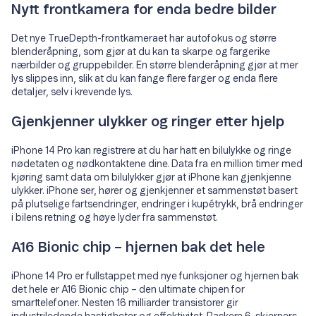
Nytt frontkamera for enda bedre bilder
Det nye TrueDepth-frontkameraet har autofokus og større
blenderåpning, som gjør at du kan ta skarpe og fargerike
nærbilder og gruppebilder. En større blenderåpning gjør at mer
lys slippes inn, slik at du kan fange flere farger og enda flere
detaljer, selv i krevende lys.
Gjenkjenner ulykker og ringer etter hjelp
iPhone 14 Pro kan registrere at du har hatt en bilulykke og ringe
nødetaten og nødkontaktene dine. Data fra en million timer med
kjøring samt data om bilulykker gjør at iPhone kan gjenkjenne
ulykker. iPhone ser, hører og gjenkjenner et sammenstøt basert
på plutselige fartsendringer, endringer i kupétrykk, brå endringer
i bilens retning og høye lyder fra sammenstøt.
A16 Bionic chip – hjernen bak det hele
iPhone 14 Pro er fullstappet med nye funksjoner og hjernen bak
det hele er A16 Bionic chip – den ultimate chipen for
smarttelefoner. Nesten 16 milliarder transistorer gir