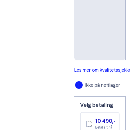
A-grade
B-grade
C-grade
Les mer om kvalitetssjek
Ikke på nettlager
Velg betaling
10 490,-
Betal alt nå