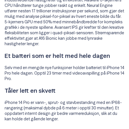
industriledende hastigheter og effektivitet. Raskere 6-skjerners
CPU håndterer tunge jobber raskt og enkelt. Neural Engine
utfører nesten 17 trillioner instruksjoner per sekund, som gjør det
mulig med analyse piksel-for-piksel av hvert eneste bilde du får.
5-kjerners GPU med 50% med minnebåndbredde for kompleks
grafikk i de nyeste spillene. Avansert IPS gir krefter til den kreative
fleksibiliteten som ligger i quad-piksel-sensoren. Strømsparende
effektivitet gjør at A16 Bionic kan jobbe med lynraske
hastigheter lenger.
Et batteri som er helt med hele dagen
Selv med en mengde nye funksjoner holder batteriet til iPhone 14
Pro hele dagen. Opptil 23 timer med videoavspilling på iPhone 14
Pro.
Tåler lett en skvett
iPhone 14 Pro er vann-, sprut- og støvbestanding med en IP68-
rangering (maksimal dybde på 6 meter i opptil 30 minutter). Et
oppdatert internt design gir bedre varmereduksjon, slik at du
kan holde det gående lenger.