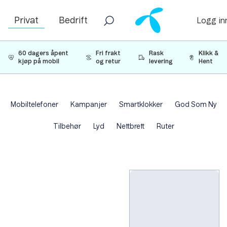
Privat
Bedrift
Logg in
60 dagers åpent
Fri frakt
Rask
Klikk &
kjøp på mobil
og retur
levering
Hent
Mobiltelefoner
Kampanjer
Smartklokker
God Som Ny
Tilbehør
Lyd
Nettbrett
Ruter