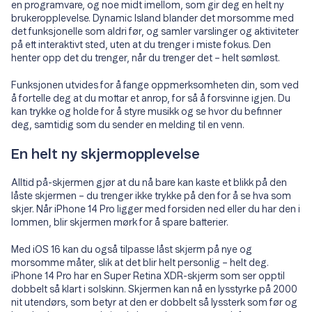
en programvare, og noe midt imellom, som gir deg en helt ny
brukeropplevelse. Dynamic Island blander det morsomme med
det funksjonelle som aldri før, og samler varslinger og aktiviteter
på ett interaktivt sted, uten at du trenger i miste fokus. Den
henter opp det du trenger, når du trenger det – helt sømløst.
Funksjonen utvides for å fange oppmerksomheten din, som ved
å fortelle deg at du mottar et anrop, for så å forsvinne igjen. Du
kan trykke og holde for å styre musikk og se hvor du befinner
deg, samtidig som du sender en melding til en venn.
En helt ny skjermopplevelse
Alltid på-skjermen gjør at du nå bare kan kaste et blikk på den
låste skjermen – du trenger ikke trykke på den for å se hva som
skjer. Når iPhone 14 Pro ligger med forsiden ned eller du har den i
lommen, blir skjermen mørk for å spare batterier.
Med iOS 16 kan du også tilpasse låst skjerm på nye og
morsomme måter, slik at det blir helt personlig – helt deg.
iPhone 14 Pro har en Super Retina XDR-skjerm som ser opptil
dobbelt så klart i solskinn. Skjermen kan nå en lysstyrke på 2000
nit utendørs, som betyr at den er dobbelt så lyssterk som før og