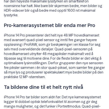
har den høyeste maksimale lysstyrken en smarttelefon
noensinne har hatt. Ikke bare blir skjermen bedre, men bilder og
HDR-videoer blir også bedre med opptil 1600 nit maksimal
lysstyrke.
Pro-kamerasystemet blir enda mer Pro
iPhone 14 Pro presenterer det helt nye 48 MP hovedkameraet
med avansert quad-pixel sensor og inntil fire ganger høyere
oppløsning i ProRAW, som gir beskjæringer i en klasse for seg
selv med overveldende detaljer. Quad-pixel-sensoren på
hovedkameraet utnytter 48 mega­piksler maksimalt ved å
tilpasse seg til motivene dine. For de fleste bilder er det viktig å
optimalisere lysinnstillingen. Derfor grupperer den nye sensoren
fire piksler sammen i én stor quad-piksel, som samler fire ganger
så mye lys og produserer spektakulært mye bedre bilder på den
praktiske 12 MP-størrelsen.
Ta bildene dine til et helt nytt nivå
iPhone 14 Pro tar bilder som aldri før. Det nye kamerasystemet
legger til dobbel optisk telefonkvalitet til zoomen og gir deg
mange muligheter, og det funker i Portrettmodus. Quad-pixel-