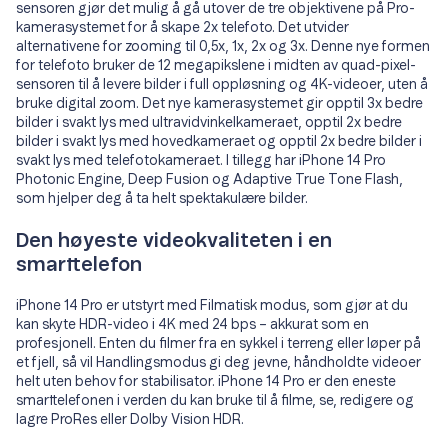
sensoren gjør det mulig å gå utover de tre objektivene på Pro-
kamerasystemet for å skape 2x telefoto. Det utvider
alternativene for zooming til 0,5x, 1x, 2x og 3x. Denne nye formen
for telefoto bruker de 12 megapikslene i midten av quad-pixel-
sensoren til å levere bilder i full opp­løsning og 4K-videoer, uten å
bruke digital zoom. Det nye kamerasystemet gir opptil 3x bedre
bilder i svakt lys med ultravidvinkelkameraet, opptil 2x bedre
bilder i svakt lys med hovedkameraet og opptil 2x bedre bilder i
svakt lys med telefotokameraet. I tillegg har iPhone 14 Pro
Photonic Engine, Deep Fusion og Adaptive True Tone Flash,
som hjelper deg å ta helt spektakulære bilder.
Den høyeste videokvaliteten i en
smarttelefon
iPhone 14 Pro er utstyrt med Filmatisk modus, som gjør at du
kan skyte HDR-video i 4K med 24 bps – akkurat som en
profesjonell. Enten du filmer fra en sykkel i terreng eller løper på
et fjell, så vil Handlingsmodus gi deg jevne, håndholdte videoer
helt uten behov for stabilisator. iPhone 14 Pro er den eneste
smarttelefonen i verden du kan bruke til å filme, se, redigere og
lagre ProRes eller Dolby Vision HDR.