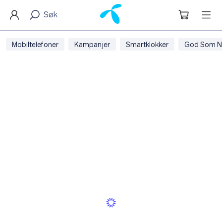
Mobiltelefoner
Kampanjer
Smartklokker
God Som N