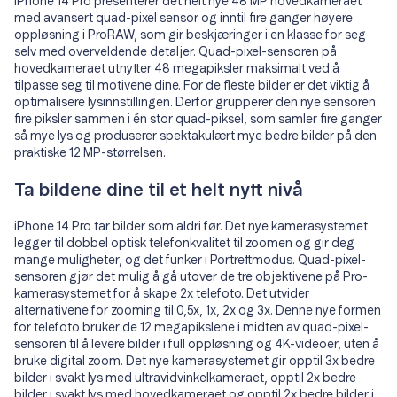
iPhone 14 Pro presenterer det helt nye 48 MP hovedkameraet
med avansert quad-pixel sensor og inntil fire ganger høyere
oppløsning i ProRAW, som gir beskjæringer i en klasse for seg
selv med overveldende detaljer. Quad-pixel-sensoren på
hovedkameraet utnytter 48 mega­piksler maksimalt ved å
tilpasse seg til motivene dine. For de fleste bilder er det viktig å
optimalisere lysinnstillingen. Derfor grupperer den nye sensoren
fire piksler sammen i én stor quad-piksel, som samler fire ganger
så mye lys og produserer spektakulært mye bedre bilder på den
praktiske 12 MP-størrelsen.
Ta bildene dine til et helt nytt nivå
iPhone 14 Pro tar bilder som aldri før. Det nye kamerasystemet
legger til dobbel optisk telefonkvalitet til zoomen og gir deg
mange muligheter, og det funker i Portrettmodus. Quad-pixel-
sensoren gjør det mulig å gå utover de tre objektivene på Pro-
kamerasystemet for å skape 2x telefoto. Det utvider
alternativene for zooming til 0,5x, 1x, 2x og 3x. Denne nye formen
for telefoto bruker de 12 megapikslene i midten av quad-pixel-
sensoren til å levere bilder i full opp­løsning og 4K-videoer, uten å
bruke digital zoom. Det nye kamerasystemet gir opptil 3x bedre
bilder i svakt lys med ultravidvinkelkameraet, opptil 2x bedre
bilder i svakt lys med hovedkameraet og opptil 2x bedre bilder i