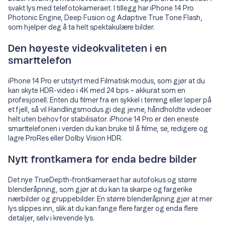
svakt lys med telefotokameraet. I tillegg har iPhone 14 Pro
Photonic Engine, Deep Fusion og Adaptive True Tone Flash,
som hjelper deg å ta helt spektakulære bilder.
Den høyeste videokvaliteten i en
smarttelefon
iPhone 14 Pro er utstyrt med Filmatisk modus, som gjør at du
kan skyte HDR-video i 4K med 24 bps – akkurat som en
profesjonell. Enten du filmer fra en sykkel i terreng eller løper på
et fjell, så vil Handlingsmodus gi deg jevne, håndholdte videoer
helt uten behov for stabilisator. iPhone 14 Pro er den eneste
smarttelefonen i verden du kan bruke til å filme, se, redigere og
lagre ProRes eller Dolby Vision HDR.
Nytt frontkamera for enda bedre bilder
Det nye TrueDepth-frontkameraet har autofokus og større
blenderåpning, som gjør at du kan ta skarpe og fargerike
nærbilder og gruppebilder. En større blenderåpning gjør at mer
lys slippes inn, slik at du kan fange flere farger og enda flere
detaljer, selv i krevende lys.