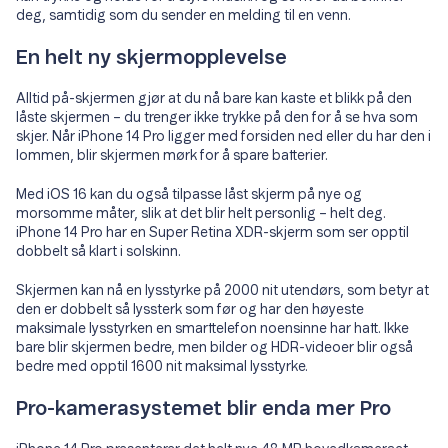
deg, samtidig som du sender en melding til en venn.
En helt ny skjermopplevelse
Alltid på-skjermen gjør at du nå bare kan kaste et blikk på den
låste skjermen – du trenger ikke trykke på den for å se hva som
skjer. Når iPhone 14 Pro ligger med forsiden ned eller du har den i
lommen, blir skjermen mørk for å spare batterier.
Med iOS 16 kan du også tilpasse låst skjerm på nye og
morsomme måter, slik at det blir helt personlig – helt deg.
iPhone 14 Pro har en Super Retina XDR-skjerm som ser opptil
dobbelt så klart i solskinn.
Skjermen kan nå en lysstyrke på 2000 nit utendørs, som betyr at
den er dobbelt så lyssterk som før og har den høyeste
maksimale lysstyrken en smarttelefon noensinne har hatt. Ikke
bare blir skjermen bedre, men bilder og HDR-videoer blir også
bedre med opptil 1600 nit maksimal lysstyrke.
Pro-kamerasystemet blir enda mer Pro