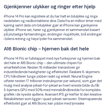
Gjenkjenner ulykker og ringer etter hjelp
iPhone 14 Pro kan registrere at du har hatt en bilulykke og ringe
nødetaten og nødkontaktene dine. Data fra en million timer med
kjøring samt data om bilulykker gjør at iPhone kan gjenkjenne
ulykker. iPhone ser, hører og gjenkjenner et sammenstøt basert
på plutselige fartsendringer, endringer i kupétrykk, brå endringer
i bilens retning og høye lyder fra sammenstøt.
A16 Bionic chip – hjernen bak det hele
iPhone 14 Pro er fullstappet med nye funksjoner og hjernen bak
det hele er A16 Bionic chip – den ultimate chipen for
smarttelefoner. Nesten 16 milliarder transistorer gir
industriledende hastigheter og effektivitet. Raskere 6-skjerners
CPU håndterer tunge jobber raskt og enkelt. Neural Engine
utfører nesten 17 trillioner instruksjoner per sekund, som gjør det
mulig med analyse piksel-for-piksel av hvert eneste bilde du får.
5-kjerners GPU med 50% med minnebåndbredde for kompleks
grafikk i de nyeste spillene. Avansert IPS gir krefter til den kreative
fleksibiliteten som ligger i quad-piksel-sensoren. Strømsparende
effektivitet gjør at A16 Bionic kan jobbe med lynraske