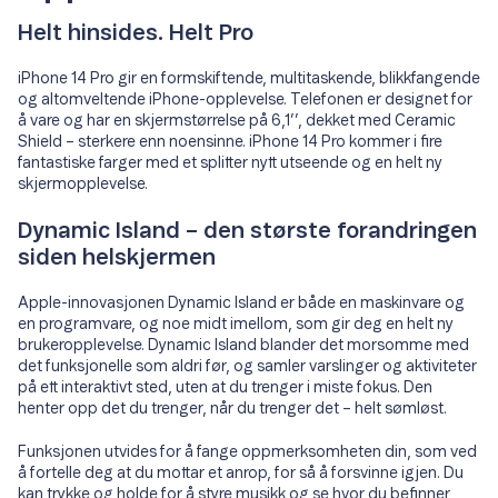
Helt hinsides. Helt Pro
iPhone 14 Pro gir en formskiftende, multitaskende, blikkfangende
og altomveltende iPhone-opplevelse. Telefonen er designet for
å vare og har en skjermstørrelse på 6,1’’, dekket med Ceramic
Shield – sterkere enn noensinne. iPhone 14 Pro kommer i fire
fantastiske farger med et splitter nytt utseende og en helt ny
skjermopplevelse.
Dynamic Island – den største forandringen
siden helskjermen
Apple-innovasjonen Dynamic Island er både en maskinvare og
en programvare, og noe midt imellom, som gir deg en helt ny
brukeropplevelse. Dynamic Island blander det morsomme med
det funksjonelle som aldri før, og samler varslinger og aktiviteter
på ett interaktivt sted, uten at du trenger i miste fokus. Den
henter opp det du trenger, når du trenger det – helt sømløst.
Funksjonen utvides for å fange oppmerksomheten din, som ved
å fortelle deg at du mottar et anrop, for så å forsvinne igjen. Du
kan trykke og holde for å styre musikk og se hvor du befinner