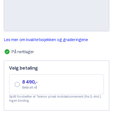
Gradering. Velg mobiltelefonens tilstand.
A-grade
B-grade
C-grade
Les mer om kvalitetssjekken og graderingene
På nettlager
Velg betaling
8 490,-
Betal alt nå
Splitt forutsetter et Telenor privat mobilabonnement (fra 0,-/md.).
Ingen binding.