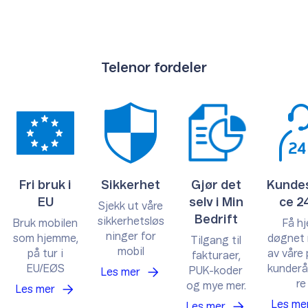
Telenor fordeler
Fri bruk i
Sikkerhet
Gjør det
Kundes
EU
selv i Min
ce 2
Sjekk ut våre
Bedrift
sikkerhetsløs
Bruk mobilen
Få hj
ninger for
som hjemme,
døgnet 
Tilgang til
mobil
på tur i
av våre 
fakturaer,
EU/EØS
kunderå
PUK-koder
Les
mer
re
og mye mer.
Les
mer
Les
me
Les
mer