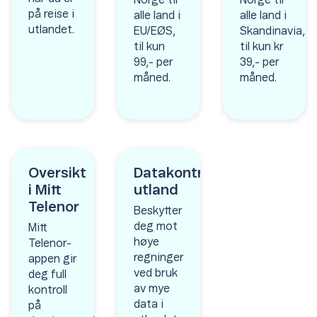
Norge til
Norge til
på reise i
alle land i
alle land i
utlandet.
EU/EØS,
Skandinavia,
til kun
til kun kr
99,- per
39,- per
måned.
måned.
Oversikt
Datakontroll
i Mitt
utland
Telenor
Beskytter
deg mot
Mitt
høye
Telenor-
regninger
appen gir
ved bruk
deg full
av mye
kontroll
data i
på