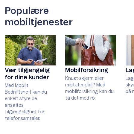
Populære
mobiltjenester
Vær tilgjengelig
Mobilforsikring
La
for dine kunder
Knust skjerm eller
Lag
mistet mobil? Med
sky
Med Mobilt
mobilforsikring kan du
på 
Bedriftsnett kan du
ta det med ro.
enkelt styre de
ansattes
tilgjengelighet for
telefonsamtaler.