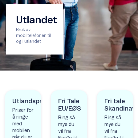
Utlandet
Bruk av
mobiltelefonen til
og i utlandet
Utlandspriser
Fri Tale
Fri tale
EU/EØS
Skandinavi
Priser for
å ringe
Ring så
Ring så
med
mye du
mye du
mobilen
vil fra
vil fra
når du er