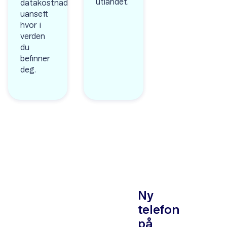
utlandet.
datakostnadene
uansett
hvor i
verden
du
befinner
deg.
Ny
telefon
på