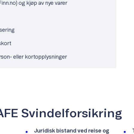
Finn.no) og kjøp av nye varer
sering
skort
erson- eller kortopplysninger
SAFE Svindelforsikring
Juridisk bistand ved reise og