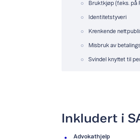
Bruktkjøp (f.eks. på 
Identitetstyveri
Krenkende nettpubli
Misbruk av betaling
Svindel knyttet til p
Inkludert i 
Advokathjelp