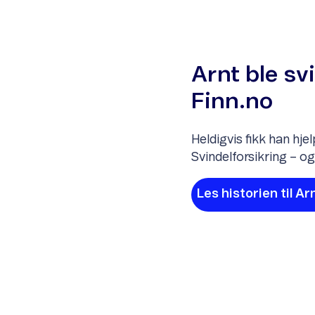
Arnt ble sv
Finn.no
Heldigvis fikk han hj
Svindelforsikring – o
Les historien til Ar