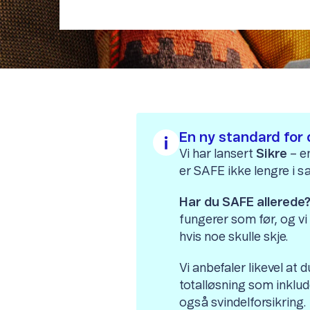
En ny standard for 
Vi har lansert
Sikre
– en
er SAFE ikke lengre i sa
Har du SAFE allerede
fungerer som før, og vi 
hvis noe skulle skje.
Vi anbefaler likevel at d
totalløsning som inklud
også svindelforsikring.