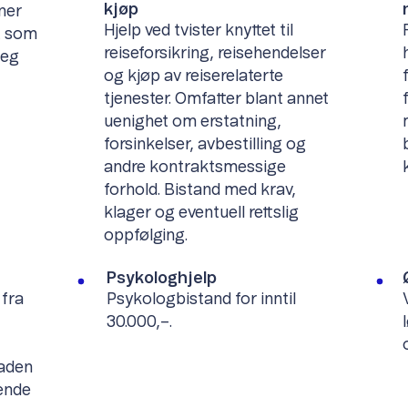
kjøp
oner
Hjelp ved tvister knyttet til
t som
reiseforsikring, reisehendelser
deg
og kjøp av reiserelaterte
tjenester. Omfatter blant annet
uenighet om erstatning,
forsinkelser, avbestilling og
andre kontraktsmessige
forhold. Bistand med krav,
klager og eventuell rettslig
oppfølging.
Psykologhjelp
 fra
Psykologbistand for inntil
30.000,–.
aden
ende