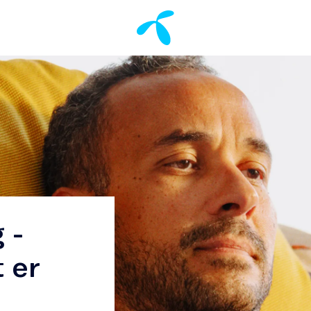
 -
t er