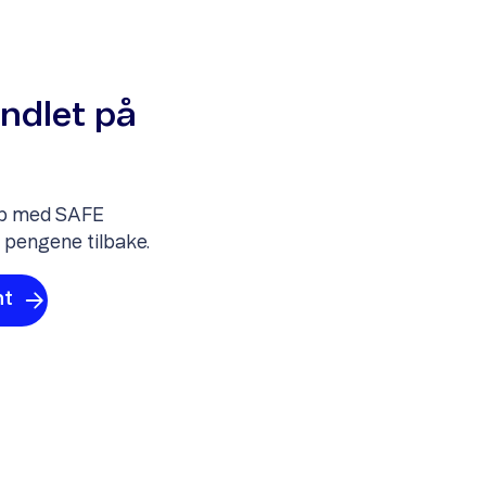
indlet på
elp med SAFE
g pengene tilbake.
nt