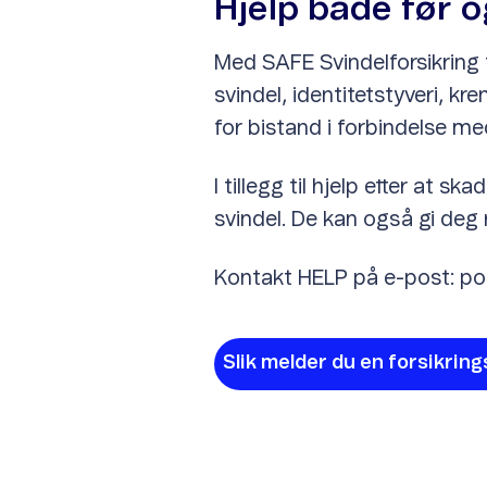
Hjelp både før o
Med SAFE Svindelforsikring 
svindel, identitetstyveri, kr
for bistand i forbindelse med
I tillegg til hjelp etter at 
svindel. De kan også gi deg 
Kontakt HELP på e-post: pos
Slik melder du en forsikrin