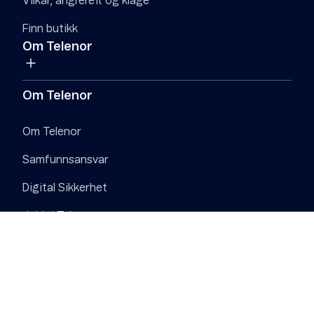
Vilkår, angrerett og klage
Finn butikk
Om Telenor
Om Telenor
Om Telenor
Samfunnsansvar
Digital Sikkerhet
Jobb i Telenor
Pressesenter
Personvern
Informasjonskapsler (Cookies)