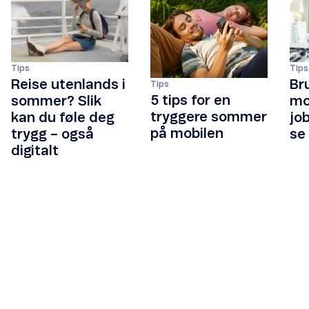
Tips
Tips
Reise utenlands i
Br
Tips
5 tips for en
sommer? Slik
mob
tryggere sommer
kan du føle deg
jo
på mobilen
trygg – også
se
digitalt