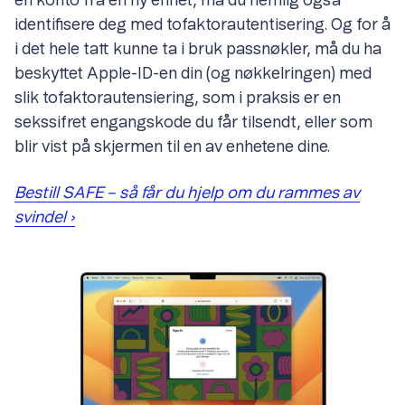
en konto fra en ny enhet, må du nemlig også
identifisere deg med tofaktorautentisering. Og for å
i det hele tatt kunne ta i bruk passnøkler, må du ha
beskyttet Apple-ID-en din (og nøkkelringen) med
slik tofaktorautensiering, som i praksis er en
sekssifret engangskode du får tilsendt, eller som
blir vist på skjermen til en av enhetene dine.
Bestill SAFE – så får du hjelp om du rammes av
svindel ›