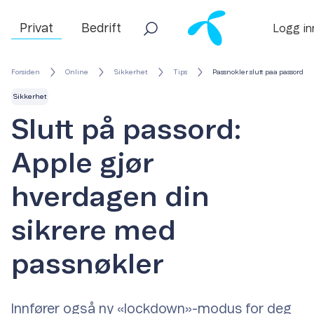
Privat
Bedrift
Logg in
Forsiden
Online
Sikkerhet
Tips
Passnokler slutt paa passord
Sikkerhet
Slutt på passord:
Apple gjør
hverdagen din
sikrere med
passnøkler
Innfører også ny «lockdown»-modus for deg