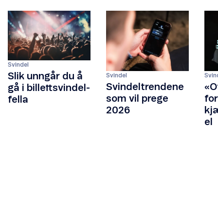
Svindel
Slik unngår du å
Svindel
Svin
Svindeltrendene
«Ot
gå i billettsvindel-
som vil prege
for
fella
2026
kj
el