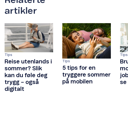
artikler
Tips
Tips
Reise utenlands i
Br
Tips
5 tips for en
sommer? Slik
mob
tryggere sommer
kan du føle deg
jo
på mobilen
trygg – også
se
digitalt