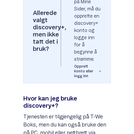
på Mine
Sider, må du
Allerede
opprette en
valgt
discovery+
discovery+,
konto og
men ikke
logge inn
tatt det i
for å
bruk?
begynne å
strømme.
Opprett
konto eller
logg inn
Hvor kan jeg bruke
discovery+?
Tjenesten er tilgjengelig på T-We
Boks, men du kan også bruke den
på PC, mobil eller nettbrett via