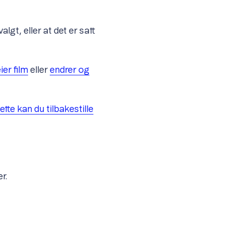
lgt, eller at det er satt
eier film
eller
endrer og
tte kan du tilbakestille
r.