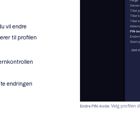
u vil endre
rer til profilen
ernkontrollen
fte endringen
Velg profilen d
Endre PIN-kode: