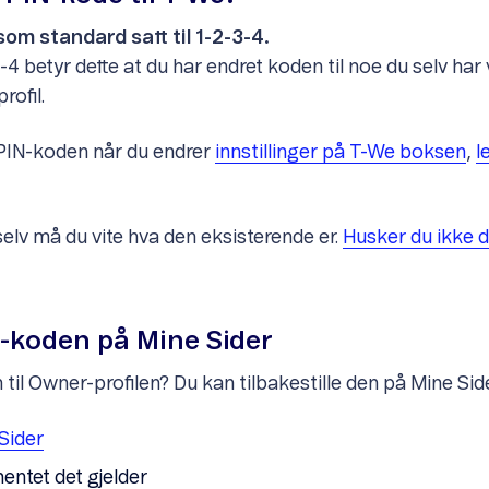
som standard satt til 1-2-3-4.
4 betyr dette at du har endret koden til noe du selv har va
rofil.
 PIN-koden når du endrer
innstillinger på T-We boksen
,
l
elv må du vite hva den eksisterende er.
Husker du ikke de
N-koden på Mine Sider
il Owner-profilen? Du kan tilbakestille den på Mine Side
Sider
ntet det gjelder