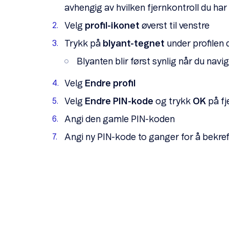
avhengig av hvilken fjernkontroll du har
Velg
profil-ikonet
øverst til venstre
Trykk på
blyant-tegnet
under profilen d
Blyanten blir først synlig når du navige
Velg
Endre profil
Velg
Endre PIN-kode
og trykk
OK
på fj
Angi den gamle PIN-koden
Angi ny PIN-kode to ganger for å bekre