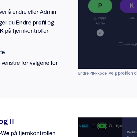
øver å endre eller Admin
ger du
Endre profil
og
K
på fjernkontrollen
te
l venstre for valgene for
Velg profilen d
Endre PIN-kode:
og II
-We
på fjernkontrollen