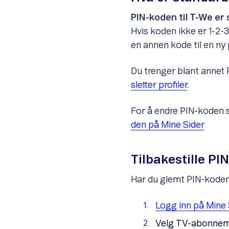
PIN-koden til T-We er 
Hvis koden ikke er 1-2-3-
en annen kode til en ny p
Du trenger blant annet
sletter profiler
.
For å endre PIN-koden s
den på Mine Sider
Tilbakestille PI
Har du glemt PIN-koden t
Logg inn på Mine 
Velg TV-abonneme