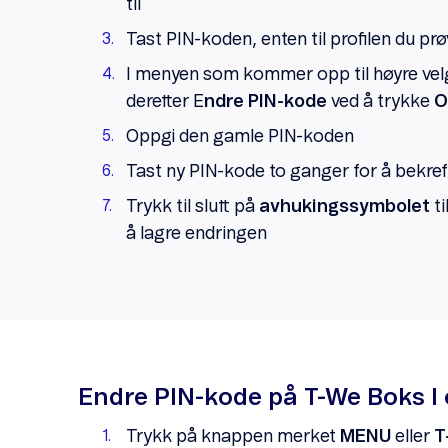
til
Tast PIN-koden, enten til profilen du pr
I menyen som kommer opp til høyre vel
deretter E
ndre PIN-kode
ved å trykke
O
Oppgi den gamle PIN-koden
Tast ny PIN-kode to ganger for å bekref
Trykk til slutt på
avhukingssymbolet
ti
å lagre endringen
Endre PIN-kode på T-We Boks I 
Trykk på knappen merket
MENU
eller
T