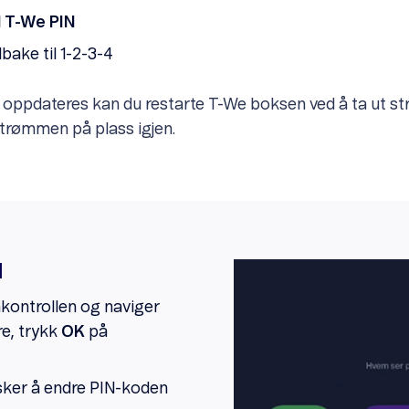
l T-We PIN
lbake til 1-2-3-4
oppdateres kan du restarte T-We boksen ved å ta ut s
strømmen på plass igjen.
I
nkontrollen og naviger
re, trykk
OK
på
sker å endre PIN-koden