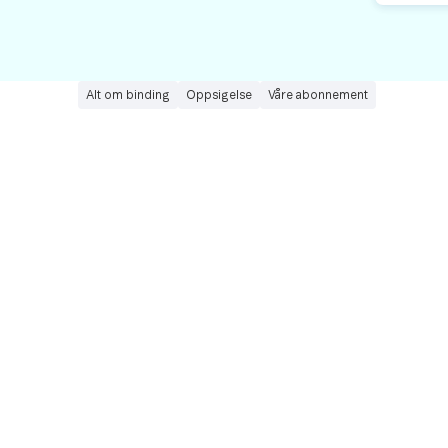
Alt om binding
Oppsigelse
Våre abonnement