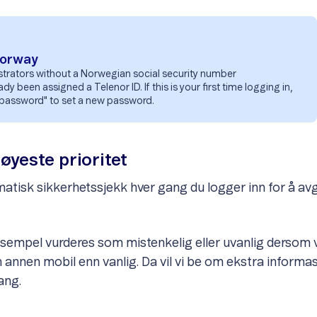
Norway
istrators without a Norwegian social security number
 been assigned a Telenor ID. If this is your first time logging in,
password" to set a new password.
øyeste prioritet
matisk sikkerhetssjekk hver gang du logger inn for å a
sempel vurderes som mistenkelig eller uvanlig dersom vi
en annen mobil enn vanlig. Da vil vi be om ekstra informas
ang.