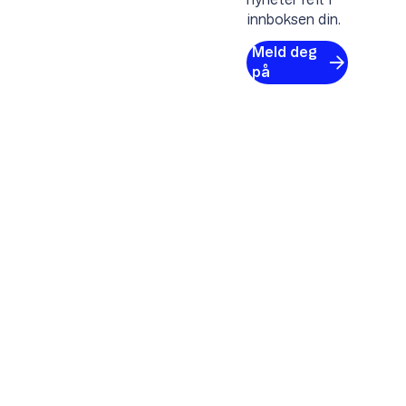
nyheter rett i
innboksen din.
Meld deg
på