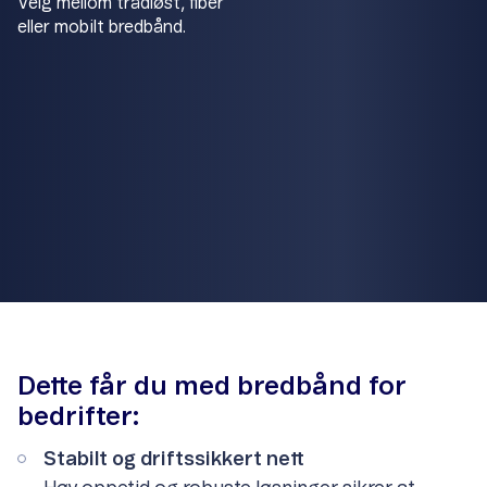
Velg mellom trådløst, fiber
eller mobilt bredbånd.
Item
1
of
1
Dette får du med bredbånd for
bedrifter:
Stabilt og driftssikkert nett