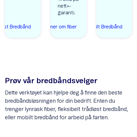
nett»-
garanti.
løst
Bredbånd
Les mer om
Les mer om Mobilt
fiber
Bredbånd
Prøv vår bredbåndsvelger
Dette verktøyet kan hjelpe deg å finne den beste
bredbåndsløsningen for din bedrift. Enten du
trenger lynrask fiber, fleksibelt trådløst bredbånd,
eller mobilt bredbånd for arbeid på farten.