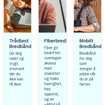
Trådløst
Fiberbredbånd
Mobilt
Bredbånd
Bredbånd
Fiber gir
bedriften
Gir deg
Bredbånd
overlegen
raskt og
for deg
aksess
trygt
som
med
internett
trenger å
stabilitet
der du
jobbe når
og maks
ikke kan
du er på
hastighet,
få fiber.
farten.
høy
oppetid,
og en
«Alltid på