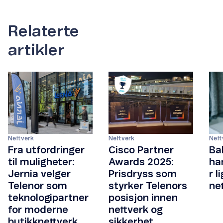
Relaterte
artikler
Nettverk
Nettverk
Nett
Fra utfordringer
Cisco Partner
Ba
til muligheter:
Awards 2025:
ha
Jernia velger
Prisdryss som
r l
Telenor som
styrker Telenors
ne
teknologipartner
posisjon innen
for moderne
nettverk og
butikknettverk
sikkerhet