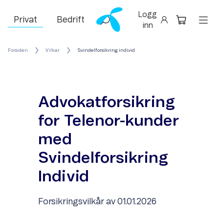
Logg
Privat
Bedrift
inn
Forsiden
Vilkar
Svindelforsikring individ
Advokatforsikring
for Telenor-kunder
med
Svindelforsikring
Individ
Forsikringsvilkår av 01.01.2026