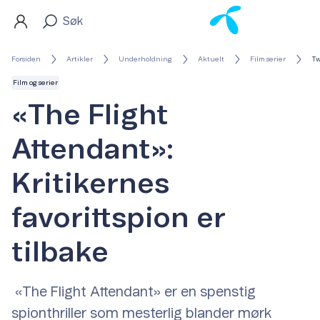
Forsiden
Artikler
Underholdning
Aktuelt
Film serier
Tw
Film og serier
«The Flight
Attendant»:
Kritikernes
favorittspion er
tilbake
«The Flight Attendant» er en spenstig
spionthriller som mesterlig blander mørk