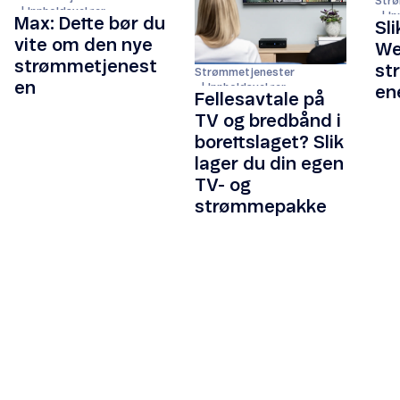
Strø
Innholdsvelger
In
Max: Dette bør du
Sli
vite om den nye
We 
strømmetjenest
st
Strømmetjenester
en
Innholdsvelger
en
Fellesavtale på
TV og bredbånd i
borettslaget? Slik
lager du din egen
TV- og
strømmepakke