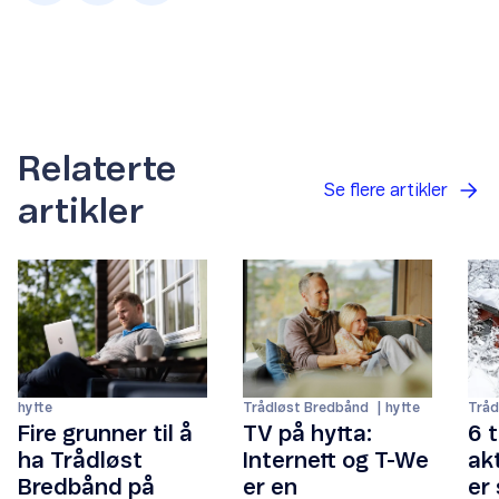
Relaterte
Se flere artikler
artikler
Trådløst Bredbånd
hytte
hytte
Tråd
TV på hytta:
Fire grunner til å
6 t
Internett og T-We
ha Trådløst
ak
er en
Bredbånd på
er