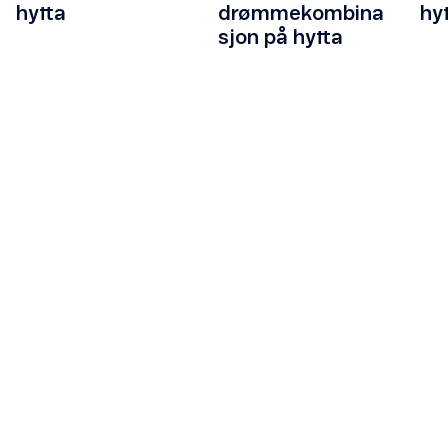
drømmekombina
hytta
hy
sjon på hytta